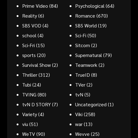
Prime Video
(84)
Psychological
(64)
Reality
(6)
Romance
(670)
SBS VOD
(4)
SBS World
(19)
school
(4)
Sci-Fi
(50)
Sci-Fri
(15)
Sitcom
(2)
sports
(20)
Supernatural
(79)
Survival Show
(2)
Teamwork
(2)
Thriller
(312)
TrueID
(8)
Tubi
(24)
TVer
(2)
TVING
(80)
tvN
(5)
tvN D STORY
(7)
Uncategorized
(1)
Variety
(4)
Viki
(258)
viu
(51)
war
(13)
WeTV
(90)
Wevve
(25)