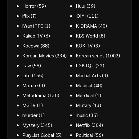
Horror
(59)
Hulu
(39)
iflix
(7)
iQIYI
(111)
iWantTFC
(1)
K-DRAMA
(40)
Kakao TV
(6)
KBS World
(8)
Kocowa
(88)
KOK TV
(3)
Korean Movies
(234)
Korean series
(1002)
Law
(56)
LGBTQ+
(32)
Life
(155)
Martial Arts
(3)
Mature
(3)
Medical
(48)
Melodrama
(130)
Merdical
(1)
MGTV
(1)
Military
(13)
murder
(1)
music
(35)
Mystery
(345)
Netflix
(304)
PlayList Global
(5)
Political
(56)