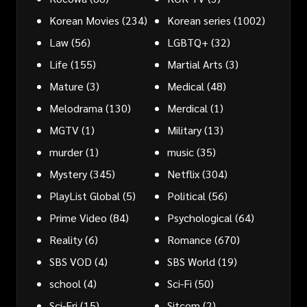
Korean Movies
(234)
Korean series
(1002)
Law
(56)
LGBTQ+
(32)
Life
(155)
Martial Arts
(3)
Mature
(3)
Medical
(48)
Melodrama
(130)
Merdical
(1)
MGTV
(1)
Military
(13)
murder
(1)
music
(35)
Mystery
(345)
Netflix
(304)
PlayList Global
(5)
Political
(56)
Prime Video
(84)
Psychological
(64)
Reality
(6)
Romance
(670)
SBS VOD
(4)
SBS World
(19)
school
(4)
Sci-Fi
(50)
Sci-Fri
(15)
Sitcom
(2)