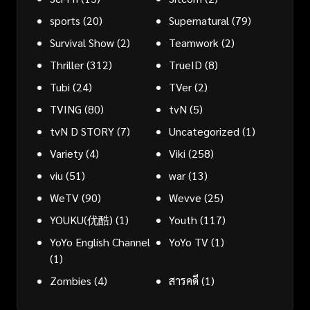
sports
(20)
Supernatural
(79)
Survival Show
(2)
Teamwork
(2)
Thriller
(312)
TrueID
(8)
Tubi
(24)
TVer
(2)
TVING
(80)
tvN
(5)
tvN D STORY
(7)
Uncategorized
(1)
Variety
(4)
Viki
(258)
viu
(51)
war
(13)
WeTV
(90)
Wevve
(25)
YOUKU(优酷)
(1)
Youth
(117)
YoYo English Channel
YoYo TV
(1)
(1)
Zombies
(4)
สารคดี
(1)