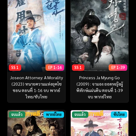
SS 1
EP 1-16
SS 1
EP 1-39
Joseon Attorney: A Morality
Princess Ja Myung Go
(2023) ทนายความแห่งยุคโช
(2009) : จามอง ยอดหญิงผู้
ซอน ตอนที่ 1-16 จบ พากย์
พิทักษ์แผ่นดิน ตอนที่ 1-39
ไทย/ซับไทย
จบ พากย์ไทย
จบแล้ว
พากย์ไทย
จบแล้ว
ซับไทย