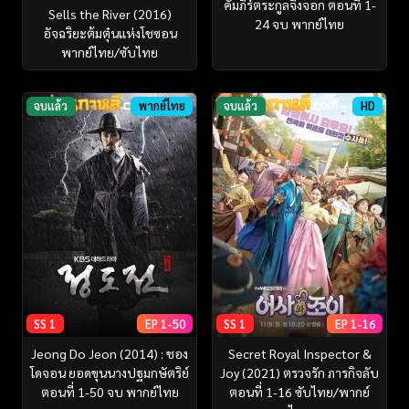
คัมภีร์ตระกูลจิ้งจอก ตอนที่ 1-
Sells the River (2016)
24 จบ พากย์ไทย
อัจฉริยะต้มตุ๋นแห่งโชซอน
พากย์ไทย/ซับไทย
จบแล้ว
พากย์ไทย
จบแล้ว
HD
SS 1
EP 1-50
SS 1
EP 1-16
Jeong Do Jeon (2014) : ชอง
Secret Royal Inspector &
โดจอน ยอดขุนนางปฐมกษัตริย์
Joy (2021) ตรวจรัก ภารกิจลับ
ตอนที่ 1-50 จบ พากย์ไทย
ตอนที่ 1-16 ซับไทย/พากย์