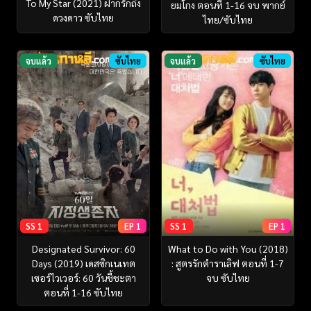
To My Star (2021) ฝากรักถึง
ยมโกง ตอนที่ 1-16 จบ พากย์
ดวงดาว ซับไทย
ไทย/ซับไทย
จบแล้ว
ซับไทย
จบแล้ว
ซับไทย
SS 1
EP 1
SS 1
EP 1
Designated Survivor: 60
What to Do with You (2018)
Days (2019) เดสซิกเนเทต
: สูตรรักตำราเลิฟ ตอนที่ 1-7
เซอร์ไวเวอร์: 60 วันชี้ชะตา
จบ ซับไทย
ตอนที่ 1-16 ซับไทย