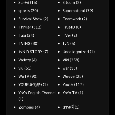
Sci-Fri
(15)
Sitcom
(2)
sports
(20)
Supernatural
(79)
Survival Show
(2)
Teamwork
(2)
Thriller
(312)
TrueID
(8)
Tubi
(24)
TVer
(2)
TVING
(80)
tvN
(5)
tvN D STORY
(7)
Uncategorized
(1)
Variety
(4)
Viki
(258)
viu
(51)
war
(13)
WeTV
(90)
Wevve
(25)
YOUKU(优酷)
(1)
Youth
(117)
YoYo English Channel
YoYo TV
(1)
(1)
Zombies
(4)
สารคดี
(1)