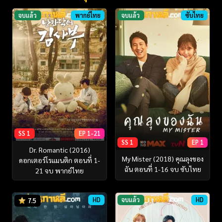
จบแล้ว
พากย์ไทย
จบแล้ว
ซับไทย
SS 1
EP 1-21
SS 1
EP 1
Dr. Romantic (2016)
My Mister (2018) คุณลุงของ
ดอกเตอร์โรแมนติก ตอนที่ 1-
ฉัน ตอนที่ 1-16 จบ ซับไทย
21 จบ พากย์ไทย
HD
จบแล้ว
HD
7.5