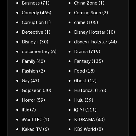
Business
(71)
China Zone
(1)
Comedy
(465)
Coming Soon
(2)
Corruption
(1)
crime
(105)
Detective
(1)
Disney Hotstar
(10)
Disney+
(30)
disney+ hotstar
(44)
documentary
(6)
Drama
(719)
Family
(40)
Fantasy
(135)
Fashion
(2)
Food
(18)
Gay
(43)
Ghost
(12)
Gojoseon
(30)
Historical
(126)
Horror
(59)
Hulu
(39)
iflix
(7)
iQIYI
(111)
iWantTFC
(1)
K-DRAMA
(40)
Kakao TV
(6)
KBS World
(8)