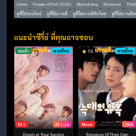
Crime
Flower of Evil (2020)
Melodrama
Romance
Thril
ดูซีรี่ย์ออนไลน์
ดูซีรี่ย์เกาหลี
ดูซีรี่ย์เกาหลีซับไทย
ดูซีรี่ย์เกาหล
แนะนำซีรี่ย์ ที่คุณอาจชอบ
จบแล้ว
พากย์ไทย
พากย์ไทย
7.5
SS 1
EP 1-16
Movie
2004
Doom at Your Service
Romance Of Their Own