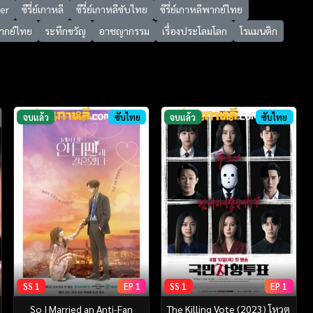
ler
ซีรี่ย์เกาหลี
ซีรี่ย์เกาหลีซับไทย
ซีรี่ย์เกาหลีพากย์ไทย
ีพากย์ไทย
ระทึกขวัญ
อาชญากรรม
เรื่องประโลมโลก
โรแมนติก
จบแล้ว
ซับไทย
จบแล้ว
ซับไทย
SS 1
EP 1
SS 1
EP 1
So I Married an Anti-Fan
The Killing Vote (2023) โหวต