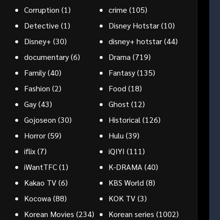
Corruption
(1)
crime
(105)
Detective
(1)
Disney Hotstar
(10)
Disney+
(30)
disney+ hotstar
(44)
documentary
(6)
Drama
(719)
Family
(40)
Fantasy
(135)
Fashion
(2)
Food
(18)
Gay
(43)
Ghost
(12)
Gojoseon
(30)
Historical
(126)
Horror
(59)
Hulu
(39)
iflix
(7)
iQIYI
(111)
iWantTFC
(1)
K-DRAMA
(40)
Kakao TV
(6)
KBS World
(8)
Kocowa
(88)
KOK TV
(3)
Korean Movies
(234)
Korean series
(1002)