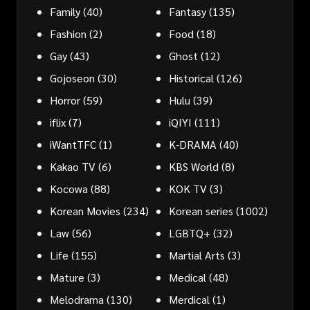
Family
(40)
Fantasy
(135)
Fashion
(2)
Food
(18)
Gay
(43)
Ghost
(12)
Gojoseon
(30)
Historical
(126)
Horror
(59)
Hulu
(39)
iflix
(7)
iQIYI
(111)
iWantTFC
(1)
K-DRAMA
(40)
Kakao TV
(6)
KBS World
(8)
Kocowa
(88)
KOK TV
(3)
Korean Movies
(234)
Korean series
(1002)
Law
(56)
LGBTQ+
(32)
Life
(155)
Martial Arts
(3)
Mature
(3)
Medical
(48)
Melodrama
(130)
Merdical
(1)