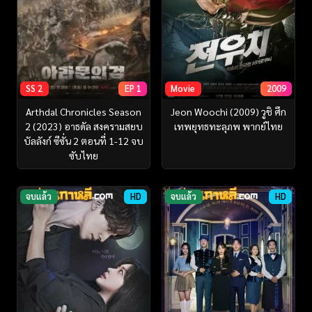
SS 2
EP 1
Movie
2009
Arthdal Chronicles Season
Jeon Woochi (2009) วูชิ ศึก
2 (2023) อาธดัล สงครามสยบ
เทพยุทธทะลุภพ พากย์ไทย
บัลลังก์ ซีซั่น 2 ตอนที่ 1-12 จบ
ซับไทย
จบแล้ว
HD
จบแล้ว
HD