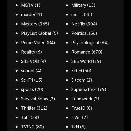
MGTV
(1)
Military
(13)
murder
(1)
music
(35)
Mystery
(345)
Netflix
(304)
PlayList Global
(5)
Political
(56)
Prime Video
(84)
Psychological
(64)
Reality
(6)
Romance
(670)
SBS VOD
(4)
SBS World
(19)
school
(4)
Sci-Fi
(50)
Sci-Fri
(15)
Sitcom
(2)
sports
(20)
Supernatural
(79)
Survival Show
(2)
Teamwork
(2)
Thriller
(312)
TrueID
(8)
Tubi
(24)
TVer
(2)
TVING
(80)
tvN
(5)