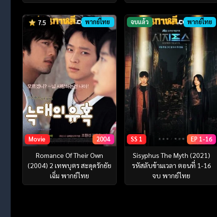
พากย์ไทย
จบแล้ว
พากย์ไทย
7.5
Movie
2004
SS 1
EP 1-16
Romance Of Their Own
Sisyphus The Myth (2021)
(2004) 2 เทพบุตร สะดุดรักยัย
รหัสลับข้ามเวลา ตอนที่ 1-16
เฉิ่ม พากย์ไทย
จบ พากย์ไทย