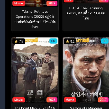
Movie
2022
L.U.C.A.: The Beginning
Yaksha- Ruthless
(2021) ตอนที่ 1-12 จบ ซับ
Operations (2022) ปฏิบัติ
ไทย
การยักษ์ล้มยักษ์ พากย์ไทย/ซับ
ไทย
HD
HD
7.5
8.2
Movie
2023
Movie
2017
The Point Men (2023) ล็อค
Memoir of a Murderer