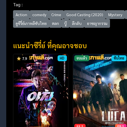
Tag :
Action
comedy
Crime
Good Casting (2020)
Mystery
ดูซีรี่ย์เกาหลีซับไทย
ตลก
บู๊
ลึกลับ
อาชญากรรม
แนะนำซีรี่ย์ ที่คุณอาจชอบ
HD
จบแล้ว
ซับไทย
7.9
SS 1
EP 1