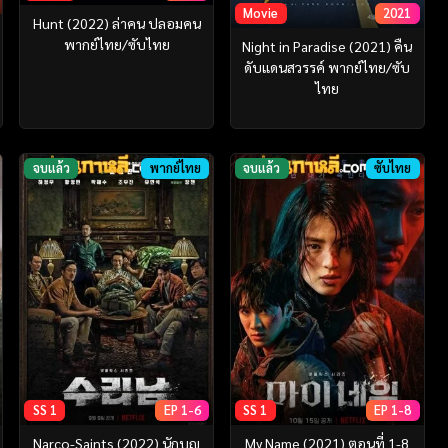
Movie
2021
Hunt (2022) ล่าคน ปลอมคน
พากย์ไทย/ซับไทย
Night in Paradise (2021) คืน
ดับแดนสวรรค์ พากย์ไทย/ซับ
ไทย
จบแล้ว
พากย์ไทย
จบแล้ว
ซับไทย
SS 1
EP 1-6
SS 1
EP 1-8
Narco-Saints (2022) นักบุญ
My Name (2021) ตอนที่ 1-8