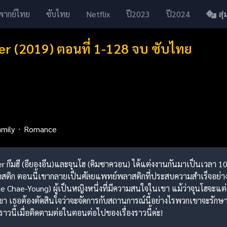
พากย์ไทย
ซับไทย
Netflix
ปี2023
ปี2024
สุ่ม
 (2019) ตอนที่ 1-128 จบ ซับไทย
mily
Romance
r กึมฮี (อียองอึน)และจุนโฮ (คิมซาควอน) ได้แต่งงานกันมาเป็นเวลา 1
ิก ตอนนี้เขากลายเป็นศัลยแพทย์พลาสติกที่ประสบความสำเร็จอย่างยิ่
Lee Chae-Young) ผู้เป็นหญิงหนึ่งที่มีความสนใจในเขา แม้ว่าจุนโฮจะแต่ง
า เธอต้องตัดสินใจว่าจะจัดการกับสถานการณ์นี้อย่างไรพวกเขาจะรัก
าวนี้เมื่อติดตามต่อในตอนต่อไปของเรื่องราวนี้ค่ะ!