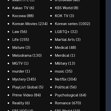
Kakao TV
(6)
KBS World
(8)
Kocowa
(88)
KOK TV
(3)
Korean Movies
(234)
Korean series
(1002)
Law
(56)
LGBTQ+
(32)
Life
(155)
Martial Arts
(3)
Mature
(3)
Medical
(48)
Melodrama
(130)
Merdical
(1)
MGTV
(1)
Military
(13)
murder
(1)
music
(35)
Mystery
(345)
Netflix
(304)
PlayList Global
(5)
Political
(56)
Prime Video
(84)
Psychological
(64)
Reality
(6)
Romance
(670)
SBS VOD
(4)
SBS World
(19)