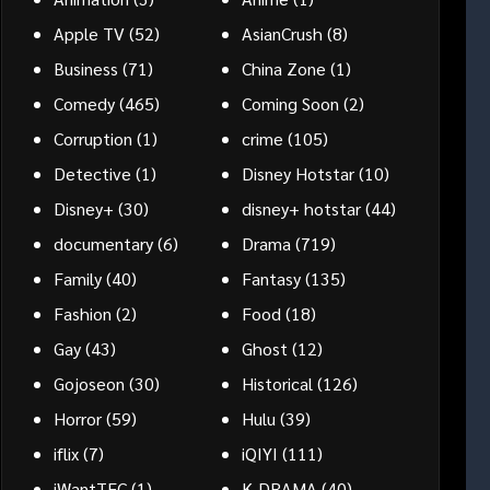
Apple TV
(52)
AsianCrush
(8)
Business
(71)
China Zone
(1)
Comedy
(465)
Coming Soon
(2)
Corruption
(1)
crime
(105)
Detective
(1)
Disney Hotstar
(10)
Disney+
(30)
disney+ hotstar
(44)
documentary
(6)
Drama
(719)
Family
(40)
Fantasy
(135)
Fashion
(2)
Food
(18)
Gay
(43)
Ghost
(12)
Gojoseon
(30)
Historical
(126)
Horror
(59)
Hulu
(39)
iflix
(7)
iQIYI
(111)
iWantTFC
(1)
K-DRAMA
(40)