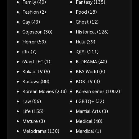
Family
(40)
Fantasy
(135)
Fashion
(2)
Food
(18)
Gay
(43)
Ghost
(12)
Gojoseon
(30)
Historical
(126)
Horror
(59)
Hulu
(39)
iflix
(7)
iQIYI
(111)
iWantTFC
(1)
K-DRAMA
(40)
Kakao TV
(6)
KBS World
(8)
Kocowa
(88)
KOK TV
(3)
Korean Movies
(234)
Korean series
(1002)
Law
(56)
LGBTQ+
(32)
Life
(155)
Martial Arts
(3)
Mature
(3)
Medical
(48)
Melodrama
(130)
Merdical
(1)