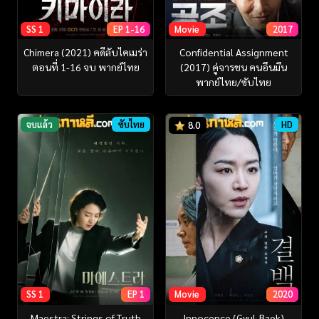
SS 1
EP 1-16
Movie
2017
Chimera (2021) คดีลับไคเมร่า
Confidential Assignment
ตอนที่ 1-16 จบ พากย์ไทย
(2017) คู่จารชน คนอึนมึน
พากย์ไทย/ซับไทย
จบแล้ว
ซับไทย
HD
8.0
SS 1
EP 1
Movie
2020
Maestra: Strings of Truth
Innocence (Gyul-Baek)