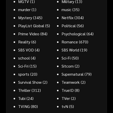
MGTV
(1)
Military
(13)
murder
(1)
music
(35)
Mystery
(345)
Netflix
(304)
PlayList Global
(5)
Political
(56)
Prime Video
(84)
Psychological
(64)
Reality
(6)
Romance
(670)
SBS VOD
(4)
SBS World
(19)
school
(4)
Sci-Fi
(50)
Sci-Fri
(15)
Sitcom
(2)
sports
(20)
Supernatural
(79)
Survival Show
(2)
Teamwork
(2)
Thriller
(312)
TrueID
(8)
Tubi
(24)
TVer
(2)
TVING
(80)
tvN
(5)