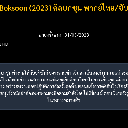
l Boksoon (2023) คิลบกซุน พากย์ไทย/ซั
ฉายครั้งแรก : 31/03/2023
ll HD
กิลบกซุนทำงานให้กับบริษัทรับจ้างวานฆ่า เอ็มเค เอ็นเตอร์เทนเมนต์ เธ
ป็นนักฆ่าเก๋าประสบการณ์ แต่เธอกลับด้อยทักษะในการเลี้ยงลูก เมื่อค
ว ทว่าระหว่างออกปฏิบัติภารกิจครั้งสุดท้ายก่อนแจ้งการตัดสินใจเรื่องสั
่ระบุไว้ว่านักฆ่าต้องพยายามลงมือตามคำสั่งโดยไม่มีข้อแม้ ตอนนี้เธอจึง
ในวงการหมายหัว