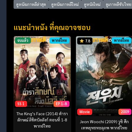
ดูหนังเกาหลีล่าสุด
ดูหนังเกาหลีใหม่
ดูหนังใหม่
ดูเกาหลีซับไทย
แนะนำหนัง ที่คุณอาจชอบ
จบแล้ว
พากย์ไทย
พากย์ไทย
7.8
SS 1
EP 1-8
Movie
2009
The King’s Face (2014) ตำรา
ลักษณ์ ลิขิตบัลลังก์ ตอนที่ 1-8
Jeon Woochi (2009) วูชิ ศึก
พากย์ไทย
เทพยุทธทะลุภพ พากย์ไทย