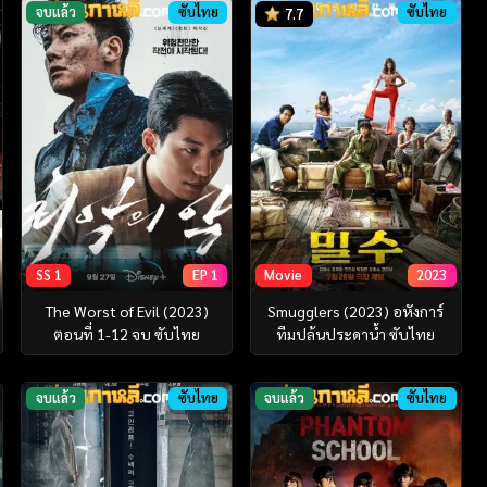
จบแล้ว
ซับไทย
ซับไทย
7.7
SS 1
EP 1
Movie
2023
The Worst of Evil (2023)
Smugglers (2023) อหังการ์
ตอนที่ 1-12 จบ ซับไทย
ทีมปล้นประดาน้ำ ซับไทย
จบแล้ว
ซับไทย
จบแล้ว
ซับไทย