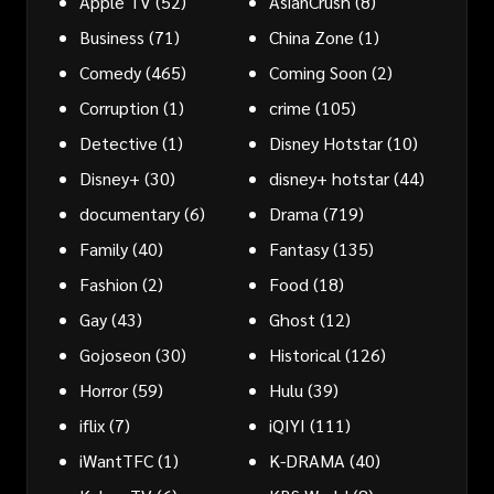
Apple TV
(52)
AsianCrush
(8)
Business
(71)
China Zone
(1)
Comedy
(465)
Coming Soon
(2)
Corruption
(1)
crime
(105)
Detective
(1)
Disney Hotstar
(10)
Disney+
(30)
disney+ hotstar
(44)
documentary
(6)
Drama
(719)
Family
(40)
Fantasy
(135)
Fashion
(2)
Food
(18)
Gay
(43)
Ghost
(12)
Gojoseon
(30)
Historical
(126)
Horror
(59)
Hulu
(39)
iflix
(7)
iQIYI
(111)
iWantTFC
(1)
K-DRAMA
(40)