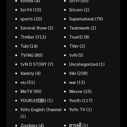
school
(4)
Sci-Fi
(50)
Sci-Fri
(15)
Sitcom
(2)
sports
(20)
Supernatural
(79)
Survival Show
(2)
Teamwork
(2)
Thriller
(312)
TrueID
(8)
Tubi
(24)
TVer
(2)
TVING
(80)
tvN
(5)
tvN D STORY
(7)
Uncategorized
(1)
Variety
(4)
Viki
(258)
viu
(51)
war
(13)
WeTV
(90)
Wevve
(25)
YOUKU(优酷)
(1)
Youth
(117)
YoYo English Channel
YoYo TV
(1)
(1)
Zombies
(4)
สารคดี
(1)