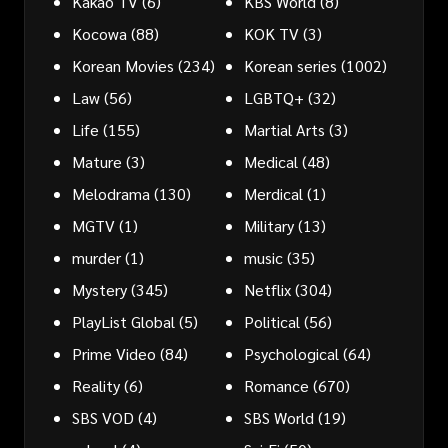
Kakao TV
(6)
KBS World
(8)
Kocowa
(88)
KOK TV
(3)
Korean Movies
(234)
Korean series
(1002)
Law
(56)
LGBTQ+
(32)
Life
(155)
Martial Arts
(3)
Mature
(3)
Medical
(48)
Melodrama
(130)
Merdical
(1)
MGTV
(1)
Military
(13)
murder
(1)
music
(35)
Mystery
(345)
Netflix
(304)
PlayList Global
(5)
Political
(56)
Prime Video
(84)
Psychological
(64)
Reality
(6)
Romance
(670)
SBS VOD
(4)
SBS World
(19)