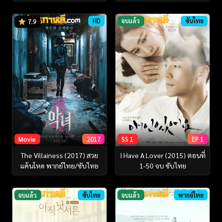
HD
จบแล้ว
ซับไทย
7.9
Movie
2017
SS 1
EP 1
The Villainess (2017) สวย
I Have A Lover (2015) ตอนที่
แค้นโหด พากย์ไทย/ซับไทย
1-50 จบ ซับไทย
จบแล้ว
ซับไทย
จบแล้ว
พากย์ไทย