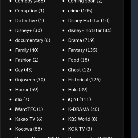
Comedy
(465)
Coming Soon
(2)
Corruption
(1)
crime
(105)
Detective
(1)
Disney Hotstar
(10)
Disney+
(30)
disney+ hotstar
(44)
documentary
(6)
Drama
(719)
Family
(40)
Fantasy
(135)
Fashion
(2)
Food
(18)
Gay
(43)
Ghost
(12)
Gojoseon
(30)
Historical
(126)
Horror
(59)
Hulu
(39)
iflix
(7)
iQIYI
(111)
iWantTFC
(1)
K-DRAMA
(40)
Kakao TV
(6)
KBS World
(8)
Kocowa
(88)
KOK TV
(3)