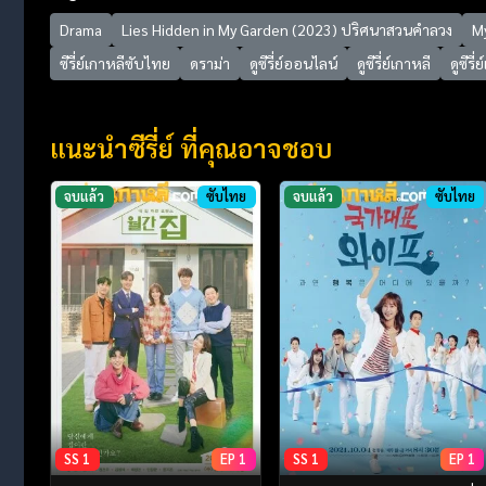
Drama
Lies Hidden in My Garden (2023) ปริศนาสวนคำลวง
M
ซีรี่ย์เกาหลีซับไทย
ดราม่า
ดูซีรี่ย์ออนไลน์
ดูซีรี่ย์เกาหลี
ดูซีรี
แนะนำซีรี่ย์ ที่คุณอาจชอบ
จบแล้ว
ซับไทย
จบแล้ว
ซับไทย
SS 1
EP 1
SS 1
EP 1