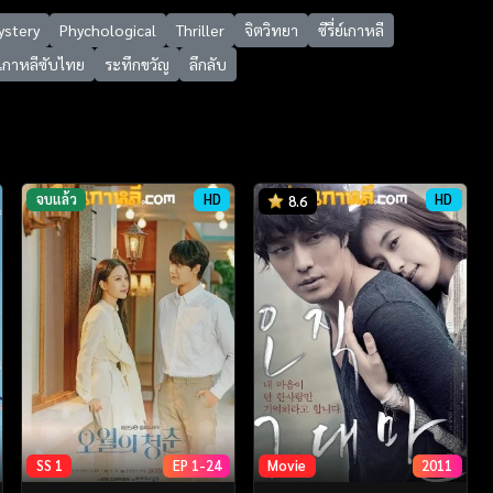
ystery
Phychological
Thriller
จิตวิทยา
ซีรี่ย์เกาหลี
่ย์เกาหลีซับไทย
ระทึกขวัญ
ลึกลับ
จบแล้ว
HD
HD
8.6
SS 1
EP 1-24
Movie
2011