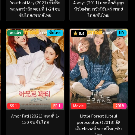
Youth of May (2021) ซีรีส์รัก
Always (2011) กอดคือสัญญา
พฤษภารำลึก ตอนที่ 1-24 จบ
หัวใจฝากมาชั่วนิรันดร์ พากย์
ซับไทย/พากย์ไทย
ไทย/ซับไทย
จบแล้ว
ซับไทย
HD
8.4
SS 1
EP 1
Movie
2018
Amor Fati (2021) ตอนที่ 1-
Little Forest (Liteul
120 จบ ซับไทย
poreseuteu) (2018) ลิต
เติ้ลฟอเรสต์ พากย์ไทย/ซับ
ไทย