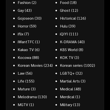
Fashion
(2)
Food
(18)
Gay
(43)
Ghost
(12)
Gojoseon
(30)
Historical
(126)
Horror
(59)
Hulu
(39)
iflix
(7)
iQIYI
(111)
iWantTFC
(1)
K-DRAMA
(40)
Kakao TV
(6)
KBS World
(8)
Kocowa
(88)
KOK TV
(3)
Korean Movies
(234)
Korean series
(1002)
Law
(56)
LGBTQ+
(32)
Life
(155)
Martial Arts
(3)
Mature
(3)
Medical
(48)
Melodrama
(130)
Merdical
(1)
MGTV
(1)
Military
(13)