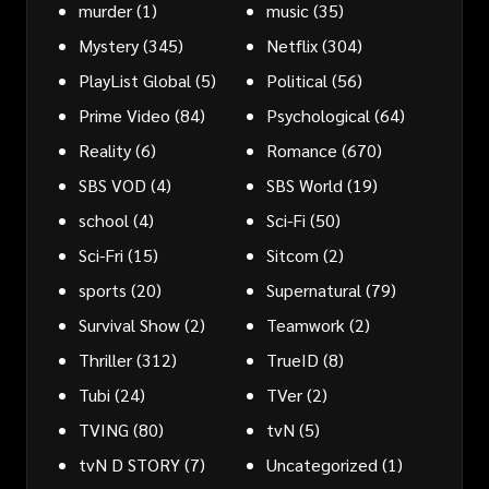
murder
(1)
music
(35)
Mystery
(345)
Netflix
(304)
PlayList Global
(5)
Political
(56)
Prime Video
(84)
Psychological
(64)
Reality
(6)
Romance
(670)
SBS VOD
(4)
SBS World
(19)
school
(4)
Sci-Fi
(50)
Sci-Fri
(15)
Sitcom
(2)
sports
(20)
Supernatural
(79)
Survival Show
(2)
Teamwork
(2)
Thriller
(312)
TrueID
(8)
Tubi
(24)
TVer
(2)
TVING
(80)
tvN
(5)
tvN D STORY
(7)
Uncategorized
(1)