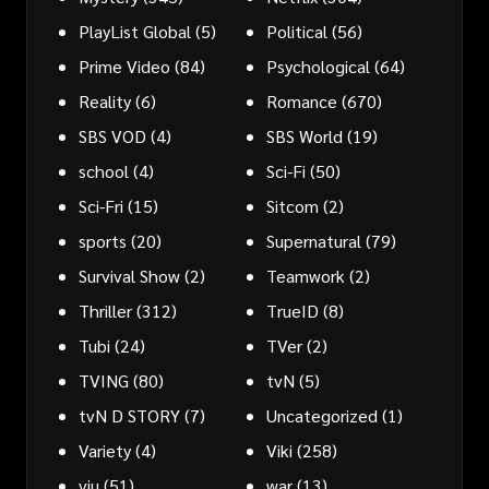
PlayList Global
(5)
Political
(56)
Prime Video
(84)
Psychological
(64)
Reality
(6)
Romance
(670)
SBS VOD
(4)
SBS World
(19)
school
(4)
Sci-Fi
(50)
Sci-Fri
(15)
Sitcom
(2)
sports
(20)
Supernatural
(79)
Survival Show
(2)
Teamwork
(2)
Thriller
(312)
TrueID
(8)
Tubi
(24)
TVer
(2)
TVING
(80)
tvN
(5)
tvN D STORY
(7)
Uncategorized
(1)
Variety
(4)
Viki
(258)
viu
(51)
war
(13)