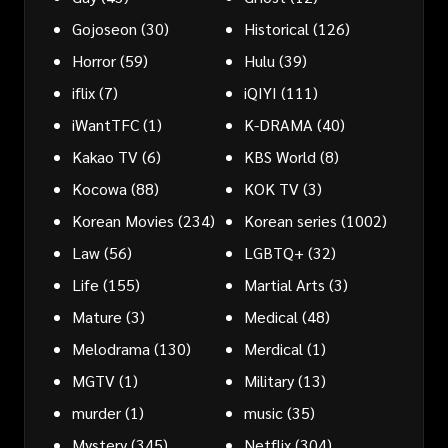
Gojoseon
(30)
Historical
(126)
Horror
(59)
Hulu
(39)
iflix
(7)
iQIYI
(111)
iWantTFC
(1)
K-DRAMA
(40)
Kakao TV
(6)
KBS World
(8)
Kocowa
(88)
KOK TV
(3)
Korean Movies
(234)
Korean series
(1002)
Law
(56)
LGBTQ+
(32)
Life
(155)
Martial Arts
(3)
Mature
(3)
Medical
(48)
Melodrama
(130)
Merdical
(1)
MGTV
(1)
Military
(13)
murder
(1)
music
(35)
Mystery
(345)
Netflix
(304)