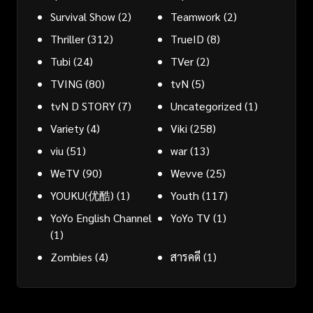
Survival Show
(2)
Teamwork
(2)
Thriller
(312)
TrueID
(8)
Tubi
(24)
TVer
(2)
TVING
(80)
tvN
(5)
tvN D STORY
(7)
Uncategorized
(1)
Variety
(4)
Viki
(258)
viu
(51)
war
(13)
WeTV
(90)
Wevve
(25)
YOUKU(优酷)
(1)
Youth
(117)
YoYo English Channel
YoYo TV
(1)
(1)
Zombies
(4)
สารคดี
(1)