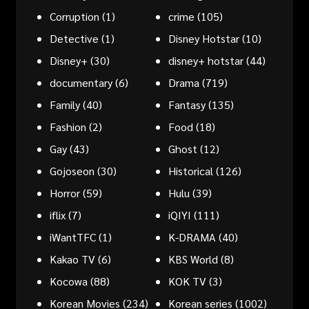
Corruption
(1)
crime
(105)
Detective
(1)
Disney Hotstar
(10)
Disney+
(30)
disney+ hotstar
(44)
documentary
(6)
Drama
(719)
Family
(40)
Fantasy
(135)
Fashion
(2)
Food
(18)
Gay
(43)
Ghost
(12)
Gojoseon
(30)
Historical
(126)
Horror
(59)
Hulu
(39)
iflix
(7)
iQIYI
(111)
iWantTFC
(1)
K-DRAMA
(40)
Kakao TV
(6)
KBS World
(8)
Kocowa
(88)
KOK TV
(3)
Korean Movies
(234)
Korean series
(1002)