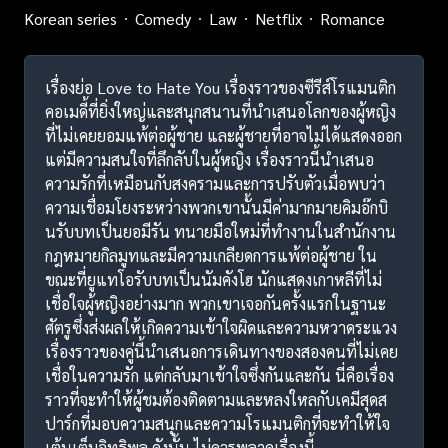
Korean series
Comedy
Law
Netflix
Romance
เรื่องย่อ Love to Hate You เรื่องราวของซีรีส์โรแมนติก
คอเมดี้ที่ยิ่งใหญ่และสนุกสนานที่นำเสนอโลกของผู้หญิง
ที่ไม่เคยยอมแพ้ต่อผู้ชาย และผู้ชายที่อาจไม่ได้แสดงออก
แต่มีความสนใจที่ลึกลับในผู้หญิง เรื่องราวนี้นำเสนอ
ความรักที่เหมือนกับสงครามและการปรับตัวเมื่อพบว่า
ความเชื่อมโยงระหว่างพวกเขานั้นมีค่ามากมายคิมอ๊กบิ
นรับบทเป็นยอมีรัน ทนายมือใหม่ที่ทำงานในสำนักงาน
กฎหมายกิลมูทและมีความเกลียดการแพ้ต่อผู้ชาย ใน
ขณะที่ยูแทโอรับบทเป็นนัมคังโฮ นักแสดงเกาหลีที่ไม่
เชื่อใจผู้หญิงอย่างมาก พวกเขาเจอกันครั้งแรกในฐานะ
ศัตรูซึ่งส่งผลให้เกิดความเข้าใจผิดและความหวาดระแวง
เรื่องราวของคู่นี้นำเสนอการเดินทางของสองคนที่ไม่เคย
เชื่อในความรัก แต่กลับมาเข้าใจซึ่งกันและกัน นี่คือเรื่อง
ราวที่จะทำให้ผู้ชมต้องติดตามและหลงใหลกับเคมีสุดส
ปาร์กที่มอบความสนุกและความโรแมนติกที่จะทำให้ใจ
เต้นเต็มอิทธิพล ดังนั้น ไม่ควรพลาดเรื่องนี้