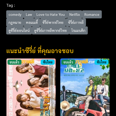
Tag :
comedy
Law
Love to Hate You
Netflix
Romance
กฏหมาย
คอมเมดี้
ซีรี่ย์พากย์ไทย
ซีรี่ย์เกาหลี
ดูซีรี่ย์ออนไลน์
ดูซีรี่ย์เกาหลีพากย์ไทย
โรแมนติก
แนะนำซีรี่ย์ ที่คุณอาจชอบ
จบแล้ว
ซับไทย
จบแล้ว
ซับไทย