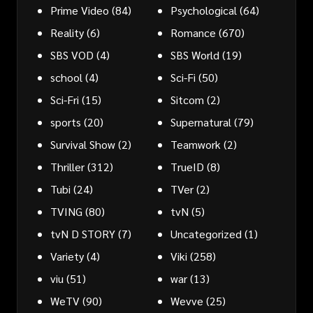
Prime Video
(84)
Psychological
(64)
Reality
(6)
Romance
(670)
SBS VOD
(4)
SBS World
(19)
school
(4)
Sci-Fi
(50)
Sci-Fri
(15)
Sitcom
(2)
sports
(20)
Supernatural
(79)
Survival Show
(2)
Teamwork
(2)
Thriller
(312)
TrueID
(8)
Tubi
(24)
TVer
(2)
TVING
(80)
tvN
(5)
tvN D STORY
(7)
Uncategorized
(1)
Variety
(4)
Viki
(258)
viu
(51)
war
(13)
WeTV
(90)
Wevve
(25)