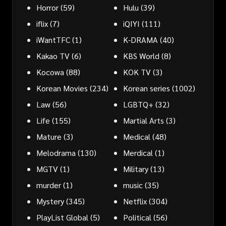
Horror
(59)
Hulu
(39)
iflix
(7)
iQIYI
(111)
iWantTFC
(1)
K-DRAMA
(40)
Kakao TV
(6)
KBS World
(8)
Kocowa
(88)
KOK TV
(3)
Korean Movies
(234)
Korean series
(1002)
Law
(56)
LGBTQ+
(32)
Life
(155)
Martial Arts
(3)
Mature
(3)
Medical
(48)
Melodrama
(130)
Merdical
(1)
MGTV
(1)
Military
(13)
murder
(1)
music
(35)
Mystery
(345)
Netflix
(304)
PlayList Global
(5)
Political
(56)