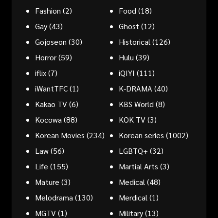
Fashion
(2)
Food
(18)
Gay
(43)
Ghost
(12)
Gojoseon
(30)
Historical
(126)
Horror
(59)
Hulu
(39)
iflix
(7)
iQIYI
(111)
iWantTFC
(1)
K-DRAMA
(40)
Kakao TV
(6)
KBS World
(8)
Kocowa
(88)
KOK TV
(3)
Korean Movies
(234)
Korean series
(1002)
Law
(56)
LGBTQ+
(32)
Life
(155)
Martial Arts
(3)
Mature
(3)
Medical
(48)
Melodrama
(130)
Merdical
(1)
MGTV
(1)
Military
(13)