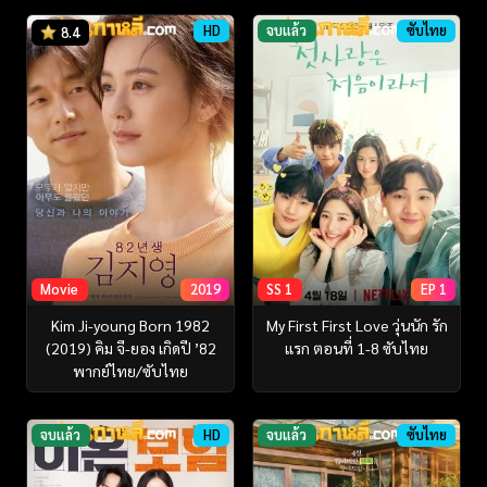
HD
จบแล้ว
ซับไทย
8.4
Movie
2019
SS 1
EP 1
Kim Ji-young Born 1982
My First First Love วุ่นนัก รัก
(2019) คิม จี-ยอง เกิดปี ’82
แรก ตอนที่ 1-8 ซับไทย
พากย์ไทย/ซับไทย
จบแล้ว
HD
จบแล้ว
ซับไทย