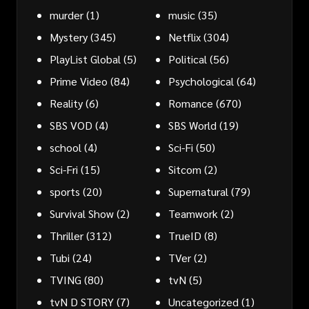
murder
(1)
music
(35)
Mystery
(345)
Netflix
(304)
PlayList Global
(5)
Political
(56)
Prime Video
(84)
Psychological
(64)
Reality
(6)
Romance
(670)
SBS VOD
(4)
SBS World
(19)
school
(4)
Sci-Fi
(50)
Sci-Fri
(15)
Sitcom
(2)
sports
(20)
Supernatural
(79)
Survival Show
(2)
Teamwork
(2)
Thriller
(312)
TrueID
(8)
Tubi
(24)
TVer
(2)
TVING
(80)
tvN
(5)
tvN D STORY
(7)
Uncategorized
(1)