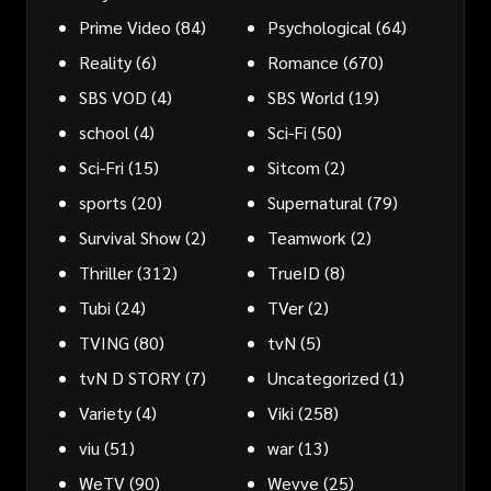
Prime Video
(84)
Psychological
(64)
Reality
(6)
Romance
(670)
SBS VOD
(4)
SBS World
(19)
school
(4)
Sci-Fi
(50)
Sci-Fri
(15)
Sitcom
(2)
sports
(20)
Supernatural
(79)
Survival Show
(2)
Teamwork
(2)
Thriller
(312)
TrueID
(8)
Tubi
(24)
TVer
(2)
TVING
(80)
tvN
(5)
tvN D STORY
(7)
Uncategorized
(1)
Variety
(4)
Viki
(258)
viu
(51)
war
(13)
WeTV
(90)
Wevve
(25)