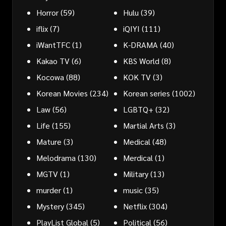
Horror
(59)
Hulu
(39)
iflix
(7)
iQIYI
(111)
iWantTFC
(1)
K-DRAMA
(40)
Kakao TV
(6)
KBS World
(8)
Kocowa
(88)
KOK TV
(3)
Korean Movies
(234)
Korean series
(1002)
Law
(56)
LGBTQ+
(32)
Life
(155)
Martial Arts
(3)
Mature
(3)
Medical
(48)
Melodrama
(130)
Merdical
(1)
MGTV
(1)
Military
(13)
murder
(1)
music
(35)
Mystery
(345)
Netflix
(304)
PlayList Global
(5)
Political
(56)