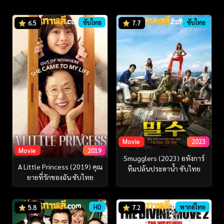
ซับไทย
ซับไทย
6.5
7.7
Movie
2023
Movie
2019
Smugglers (2023) อหังการ์
A Little Princess (2019) คุณ
ทีมปล้นประดาน้ำ ซับไทย
ยายที่รักของฉัน ซับไทย
HD
พากย์ไทย
5.8
7.2