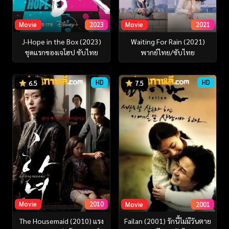
Movie
2023
Movie
2021
J-Hope in the Box (2023)
Waiting For Rain (2021)
ชุดแรกของเจโฮป ซับไทย
พากย์ไทย/ซับไทย
HD
HD
6.5
7.5
Movie
2010
Movie
2001
The Housemaid (2010) แรง
Failan (2001) รักนี้ไม่มีวันตาย