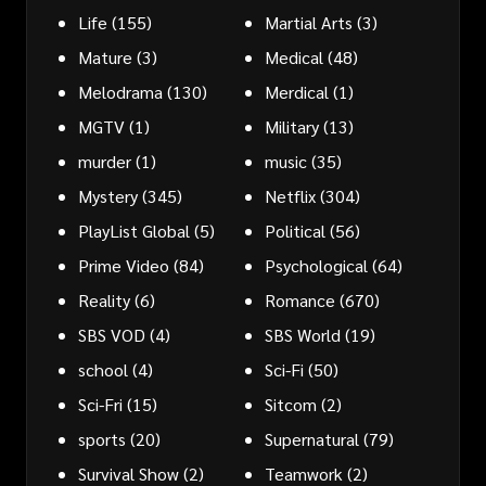
Life
(155)
Martial Arts
(3)
Mature
(3)
Medical
(48)
Melodrama
(130)
Merdical
(1)
MGTV
(1)
Military
(13)
murder
(1)
music
(35)
Mystery
(345)
Netflix
(304)
PlayList Global
(5)
Political
(56)
Prime Video
(84)
Psychological
(64)
Reality
(6)
Romance
(670)
SBS VOD
(4)
SBS World
(19)
school
(4)
Sci-Fi
(50)
Sci-Fri
(15)
Sitcom
(2)
sports
(20)
Supernatural
(79)
Survival Show
(2)
Teamwork
(2)