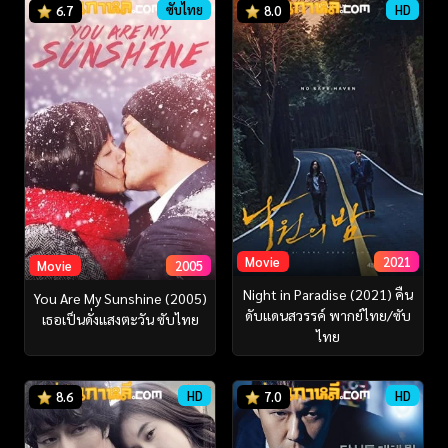
ซับไทย
HD
6.7
8.0
Movie
2021
Movie
2005
Night in Paradise (2021) คืน
You Are My Sunshine (2005)
ดับแดนสวรรค์ พากย์ไทย/ซับ
เธอเป็นดั่งแสงตะวัน ซับไทย
ไทย
HD
HD
8.6
7.0