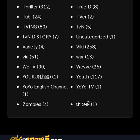
Thriller
(312)
TrueID
(8)
Tubi
(24)
TVer
(2)
TVING
(80)
tvN
(5)
tvN D STORY
(7)
Uncategorized
(1)
Variety
(4)
Viki
(258)
viu
(51)
war
(13)
WeTV
(90)
Wevve
(25)
YOUKU(优酷)
(1)
Youth
(117)
YoYo English Channel
YoYo TV
(1)
(1)
Zombies
(4)
สารคดี
(1)