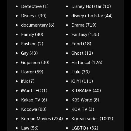
Detective
(1)
Disney Hotstar
(10)
Disney+
(30)
disney+ hotstar
(44)
documentary
(6)
Drama
(719)
Family
(40)
Fantasy
(135)
Fashion
(2)
Food
(18)
Gay
(43)
Ghost
(12)
Gojoseon
(30)
Historical
(126)
Horror
(59)
Hulu
(39)
iflix
(7)
iQIYI
(111)
iWantTFC
(1)
K-DRAMA
(40)
Kakao TV
(6)
KBS World
(8)
Kocowa
(88)
KOK TV
(3)
Korean Movies
(234)
Korean series
(1002)
Law
(56)
LGBTQ+
(32)