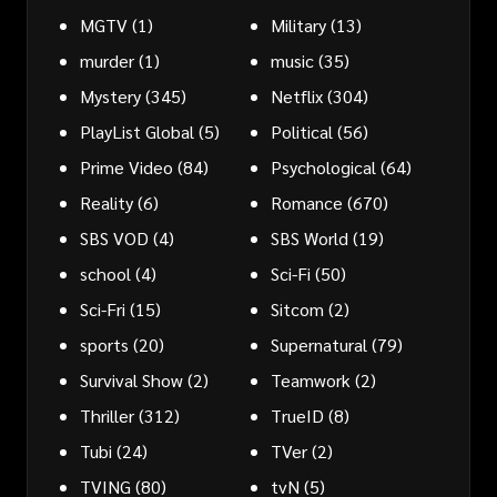
MGTV
(1)
Military
(13)
murder
(1)
music
(35)
Mystery
(345)
Netflix
(304)
PlayList Global
(5)
Political
(56)
Prime Video
(84)
Psychological
(64)
Reality
(6)
Romance
(670)
SBS VOD
(4)
SBS World
(19)
school
(4)
Sci-Fi
(50)
Sci-Fri
(15)
Sitcom
(2)
sports
(20)
Supernatural
(79)
Survival Show
(2)
Teamwork
(2)
Thriller
(312)
TrueID
(8)
Tubi
(24)
TVer
(2)
TVING
(80)
tvN
(5)