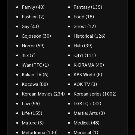
Family
(40)
Fantasy
(135)
Fashion
(2)
Food
(18)
Gay
(43)
Ghost
(12)
Gojoseon
(30)
Historical
(126)
Horror
(59)
Hulu
(39)
iflix
(7)
iQIYI
(111)
iWantTFC
(1)
K-DRAMA
(40)
Kakao TV
(6)
KBS World
(8)
Kocowa
(88)
KOK TV
(3)
Korean Movies
(234)
Korean series
(1002)
Law
(56)
LGBTQ+
(32)
Life
(155)
Martial Arts
(3)
Mature
(3)
Medical
(48)
Melodrama
(130)
Merdical
(1)