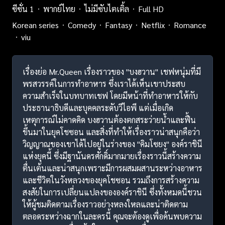
ซีซั่น 1
พากย์ไทย
ไม่มีซับไตเติ้ล
Full HD
Korean series
Comedy
Fantasy
Netflix
Romance
viu
เรื่องย่อ Mr.Queen เรื่องราวของ "บงฮวาน" เชฟหนุ่มที่มี
พรสวรรค์ในการทำอาหาร ซึ่งเราได้เห็นเขาประสบ
ความสำเร็จในบทบาทเชฟ โดยมีหน้าที่ทำอาหารให้กับ
ประธานาธิบดีและบุคคลระดับวีไอพี แต่เมื่อเกิด
เหตุการณ์ไม่คาดคิด บงฮวานต้องตกสระว่ายน้ำและฟื้น
ขึ้นมาในยุคโชซอน และสิ่งที่ทำให้เรื่องราวน่าสนุกคือว่า
วิญญาณของเขาได้ไปอยู่ในร่างของ "คิมโซยง" องค์ราชินี
แห่งยุคนี้ ซึ่งมีฐานันดรศักดิ์มากมายเรื่องราวนี้สร้างความ
ตื่นเต้นและน่าสนุกเพราะมีการผสมผสานระหว่างอาหาร
และชีวิตในวังหลวงของยุคโชซอน รวมถึงการสร้างความ
สงสัยในการเปลี่ยนแปลงขององค์ราชินี ซึ่งทั้งหมดนี้ชวน
ให้ผู้ชมติดตามเรื่องราวอย่างหลงใหลและน่าติดตาม
ตลอดระหว่างฉากในละครนี้ คุณจะต้องดูเพื่อค้นพบความ