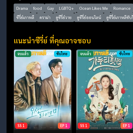
Drama
food
Gay
LGBTQ+
Ocean Likes Me
Romance
ซีรี่ย์เกาหลี
ดราม่า
ดูซีรี่ย์วาย
ดูซีรี่ย์ออนไลน์
ดูซีรี่ย์เกาหลีซั
แนะนำซีรี่ย์ ที่คุณอาจชอบ
จบแล้ว
ซับไทย
จบแล้ว
ซับไทย
SS 1
EP 1
SS 1
EP 1