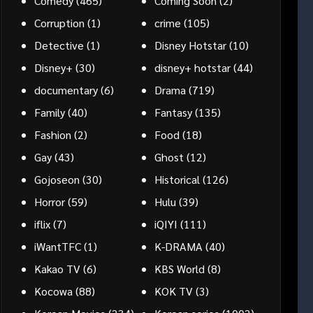
Comedy
(465)
Coming Soon
(2)
Corruption
(1)
crime
(105)
Detective
(1)
Disney Hotstar
(10)
Disney+
(30)
disney+ hotstar
(44)
documentary
(6)
Drama
(719)
Family
(40)
Fantasy
(135)
Fashion
(2)
Food
(18)
Gay
(43)
Ghost
(12)
Gojoseon
(30)
Historical
(126)
Horror
(59)
Hulu
(39)
iflix
(7)
iQIYI
(111)
iWantTFC
(1)
K-DRAMA
(40)
Kakao TV
(6)
KBS World
(8)
Kocowa
(88)
KOK TV
(3)