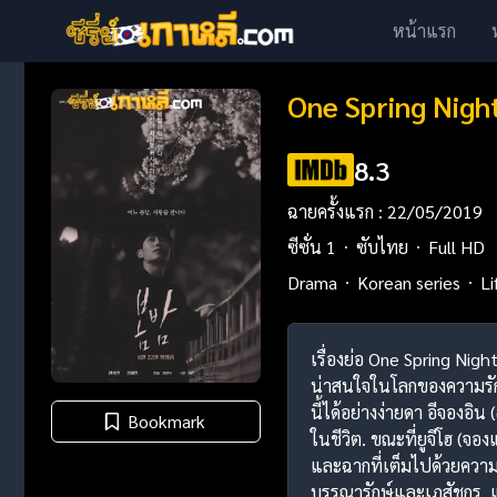
หน้าแรก
One Spring Nigh
8.3
ฉายครั้งแรก : 22/05/2019
ซีซั่น 1
ซับไทย
Full HD
Drama
Korean series
Li
เรื่องย่อ One Spring Nigh
น่าสนใจในโลกของความรักแ
นี้ได้อย่างง่ายดา อีจองอิน
Bookmark
ในชีวิต. ขณะที่ยูจีโฮ (จอง
และฉากที่เต็มไปด้วยความอบ
บรรณารักษ์และเภสัชกร, แต