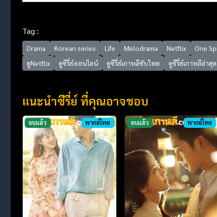
Tag :
Drama
Korean series
Life
Melodrama
Netflix
One Sp
ดูNetflix
ดูซีรี่ย์ออนไลน์
ดูซีรี่ย์เกาหลีซับไทย
ดูซีรี่ย์เกาหลีล่าสุด
แนะนำซีรี่ย์ ที่คุณอาจชอบ
จบแล้ว
พากย์ไทย
จบแล้ว
พากย์ไทย