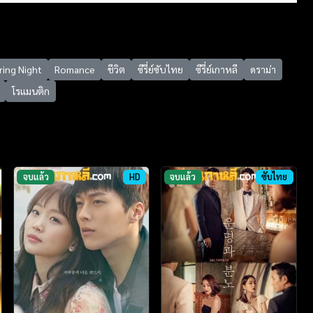
ring Night
Romance
ชีวิต
ซีรี่ย์ซับไทย
ซีรี่ย์เกาหลี
ดราม่า
โรแมนติก
จบแล้ว
HD
จบแล้ว
ซับไทย