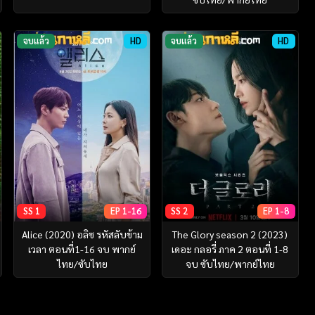
จบแล้ว
HD
จบแล้ว
HD
SS 1
EP 1-16
SS 2
EP 1-8
Alice (2020) อลิซ รหัสลับข้าม
The Glory season 2 (2023)
เวลา ตอนที่1-16 จบ พากย์
เดอะ กลอรี่ ภาค 2 ตอนที่ 1-8
ไทย/ซับไทย
จบ ซับไทย/พากย์ไทย