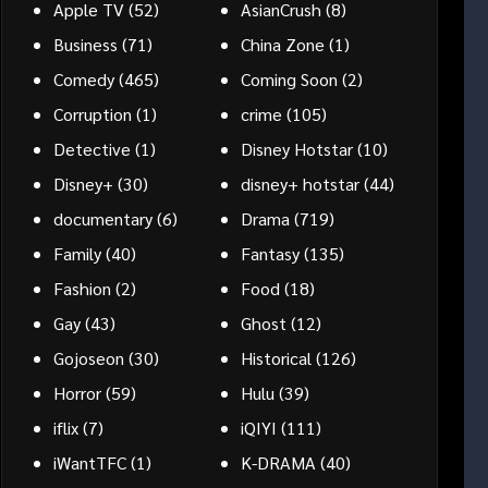
Apple TV
(52)
AsianCrush
(8)
Business
(71)
China Zone
(1)
Comedy
(465)
Coming Soon
(2)
Corruption
(1)
crime
(105)
Detective
(1)
Disney Hotstar
(10)
Disney+
(30)
disney+ hotstar
(44)
documentary
(6)
Drama
(719)
Family
(40)
Fantasy
(135)
Fashion
(2)
Food
(18)
Gay
(43)
Ghost
(12)
Gojoseon
(30)
Historical
(126)
Horror
(59)
Hulu
(39)
iflix
(7)
iQIYI
(111)
iWantTFC
(1)
K-DRAMA
(40)