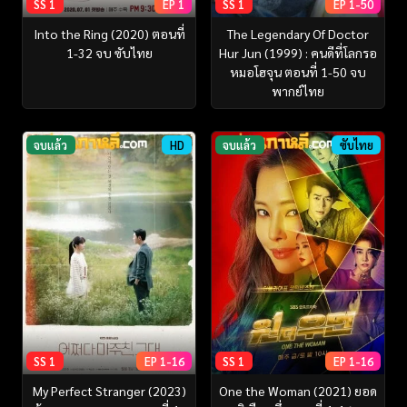
SS 1
EP 1
SS 1
EP 1-50
Into the Ring (2020) ตอนที่
The Legendary Of Doctor
1-32 จบ ซับไทย
Hur Jun (1999) : คนดีที่โลกรอ
หมอโฮจุน ตอนที่ 1-50 จบ
พากย์ไทย
จบแล้ว
HD
จบแล้ว
ซับไทย
SS 1
EP 1-16
SS 1
EP 1-16
My Perfect Stranger (2023)
One the Woman (2021) ยอด