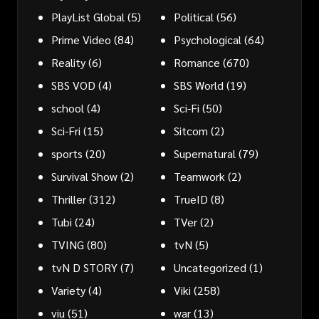
PlayList Global
(5)
Political
(56)
Prime Video
(84)
Psychological
(64)
Reality
(6)
Romance
(670)
SBS VOD
(4)
SBS World
(19)
school
(4)
Sci-Fi
(50)
Sci-Fri
(15)
Sitcom
(2)
sports
(20)
Supernatural
(79)
Survival Show
(2)
Teamwork
(2)
Thriller
(312)
TrueID
(8)
Tubi
(24)
TVer
(2)
TVING
(80)
tvN
(5)
tvN D STORY
(7)
Uncategorized
(1)
Variety
(4)
Viki
(258)
viu
(51)
war
(13)