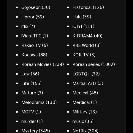
Gojoseon
(30)
Historical
(126)
Horror
(59)
Hulu
(39)
iflix
(7)
iQIYI
(111)
iWantTFC
(1)
K-DRAMA
(40)
Kakao TV
(6)
KBS World
(8)
Kocowa
(88)
KOK TV
(3)
Korean Movies
(234)
Korean series
(1002)
Law
(56)
LGBTQ+
(32)
Life
(155)
Martial Arts
(3)
Mature
(3)
Medical
(48)
Melodrama
(130)
Merdical
(1)
MGTV
(1)
Military
(13)
murder
(1)
music
(35)
Mystery
(345)
Netflix
(304)