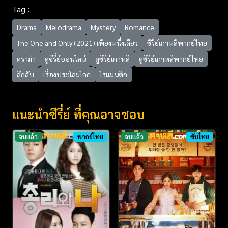
Tag :
Drama
Melodrama
Mystery
Romance
The One and Only (2021) เพียงหนึ่งเดียว
ซีรี่ย์เกาหลีพากย์ไทย
ดราม่า
ดูซีรี่ย์ออนไลน์
ดูซีรี่ย์เกาหลี
ดูซีรี่ย์เกาหลีพากย์ไทย
ลึกลับ
เรื่องประโลมโลก
โรแมนติก
แนะนำซีรี่ย์ ที่คุณอาจชอบ
จบแล้ว
พากย์ไทย
จบแล้ว
ซับไทย