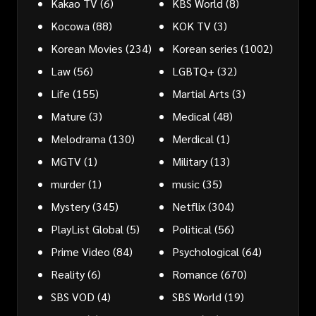
Kakao TV
(6)
KBS World
(8)
Kocowa
(88)
KOK TV
(3)
Korean Movies
(234)
Korean series
(1002)
Law
(56)
LGBTQ+
(32)
Life
(155)
Martial Arts
(3)
Mature
(3)
Medical
(48)
Melodrama
(130)
Merdical
(1)
MGTV
(1)
Military
(13)
murder
(1)
music
(35)
Mystery
(345)
Netflix
(304)
PlayList Global
(5)
Political
(56)
Prime Video
(84)
Psychological
(64)
Reality
(6)
Romance
(670)
SBS VOD
(4)
SBS World
(19)