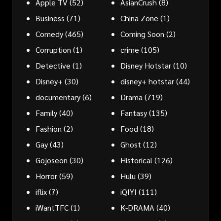
Apple TV
(52)
AsianCrush
(8)
Business
(71)
China Zone
(1)
Comedy
(465)
Coming Soon
(2)
Corruption
(1)
crime
(105)
Detective
(1)
Disney Hotstar
(10)
Disney+
(30)
disney+ hotstar
(44)
documentary
(6)
Drama
(719)
Family
(40)
Fantasy
(135)
Fashion
(2)
Food
(18)
Gay
(43)
Ghost
(12)
Gojoseon
(30)
Historical
(126)
Horror
(59)
Hulu
(39)
iflix
(7)
iQIYI
(111)
iWantTFC
(1)
K-DRAMA
(40)