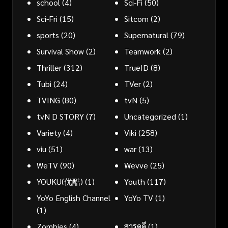
school
(4)
Sci-Fi
(50)
Sci-Fri
(15)
Sitcom
(2)
sports
(20)
Supernatural
(79)
Survival Show
(2)
Teamwork
(2)
Thriller
(312)
TrueID
(8)
Tubi
(24)
TVer
(2)
TVING
(80)
tvN
(5)
tvN D STORY
(7)
Uncategorized
(1)
Variety
(4)
Viki
(258)
viu
(51)
war
(13)
WeTV
(90)
Wevve
(25)
YOUKU(优酷)
(1)
Youth
(117)
YoYo English Channel
YoYo TV
(1)
(1)
Zombies
(4)
สารคดี
(1)