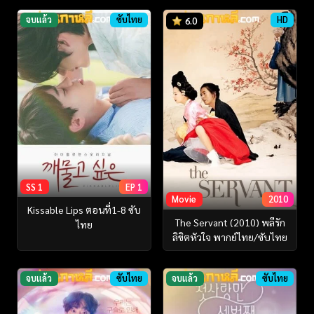
จบแล้ว
ซับไทย
HD
6.0
SS 1
EP 1
Movie
2010
Kissable Lips ตอนที่1-8 ซับ
The Servant (2010) พลีรัก
ไทย
ลิขิตหัวใจ พากย์ไทย/ซับไทย
จบแล้ว
ซับไทย
จบแล้ว
ซับไทย