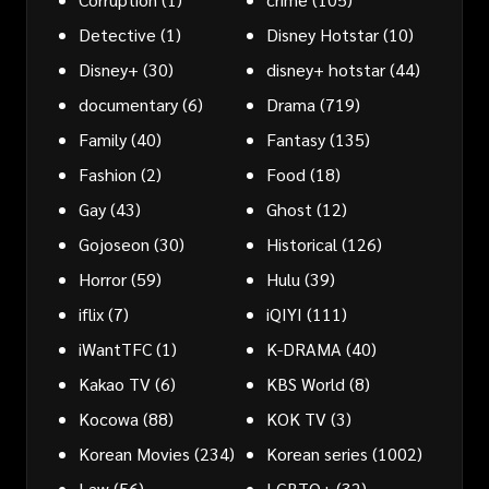
Detective
(1)
Disney Hotstar
(10)
Disney+
(30)
disney+ hotstar
(44)
documentary
(6)
Drama
(719)
Family
(40)
Fantasy
(135)
Fashion
(2)
Food
(18)
Gay
(43)
Ghost
(12)
Gojoseon
(30)
Historical
(126)
Horror
(59)
Hulu
(39)
iflix
(7)
iQIYI
(111)
iWantTFC
(1)
K-DRAMA
(40)
Kakao TV
(6)
KBS World
(8)
Kocowa
(88)
KOK TV
(3)
Korean Movies
(234)
Korean series
(1002)
Law
(56)
LGBTQ+
(32)