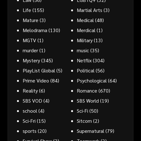
Life
(155)
Martial Arts
(3)
Mature
(3)
Medical
(48)
Melodrama
(130)
Merdical
(1)
MGTV
(1)
Military
(13)
murder
(1)
music
(35)
Mystery
(345)
Netflix
(304)
PlayList Global
(5)
Political
(56)
Prime Video
(84)
Psychological
(64)
Reality
(6)
Romance
(670)
SBS VOD
(4)
SBS World
(19)
school
(4)
Sci-Fi
(50)
Sci-Fri
(15)
Sitcom
(2)
sports
(20)
Supernatural
(79)
Survival Show
(2)
Teamwork
(2)