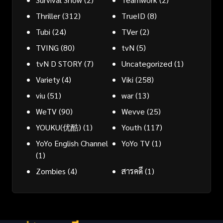
Thriller
(312)
TrueID
(8)
Tubi
(24)
TVer
(2)
TVING
(80)
tvN
(5)
tvN D STORY
(7)
Uncategorized
(1)
Variety
(4)
Viki
(258)
viu
(51)
war
(13)
WeTV
(90)
Wevve
(25)
YOUKU(优酷)
(1)
Youth
(117)
YoYo English Channel
YoYo TV
(1)
(1)
Zombies
(4)
สารคดี
(1)