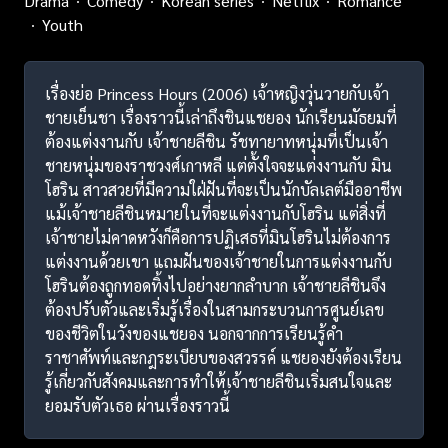
Drama
Comedy
Korean series
Netflix
Romance
Youth
เรื่องย่อ Princess Hours (2006) เจ้าหญิงวุ่นวายกับเจ้า
ชายเย็นชา เรื่องราวนี้เล่าถึงชินแชยอง นักเรียนมัธยมที่
ต้องแต่งงานกับ เจ้าชายลีชิน รัชทายาทหนุ่มที่เป็นเจ้า
ชายหนุ่มของราชวงศ์เกาหลี แต่ตั้งใจจะแต่งงานกับ มิน
โฮริน สาวสวยที่มีความใฝ่ฝันที่จะเป็นนักบัลเลต์มืออาชีพ
แม้เจ้าชายลีชินหมายในที่จะแต่งงานกับโฮริน แต่สิ่งที่
เจ้าชายไม่คาดหวังก็คือการปฏิเสธที่มินโฮรินไม่ต้องการ
แต่งงานด้วยเขา แถมฝันของเจ้าชายในการแต่งงานกับ
โฮรินต้องถูกทอดทิ้งไปอย่างยากลำบาก เจ้าชายลีชินจึง
ต้องปรับตัวและเริ่มรู้เรื่องในสามกระบวนการศูนย์เลข
ของชีวิตในวังของแชยอง นอกจากการเรียนรู้คำ
ราชาศัพท์และกฎระเบียบของสวรรค์ แชยองยังต้องเรียน
รู้เกี่ยวกับสังคมและการทำให้เจ้าชายลีชินเริ่มสนใจและ
ยอมรับตัวเธอ ผ่านเรื่องราวนี้