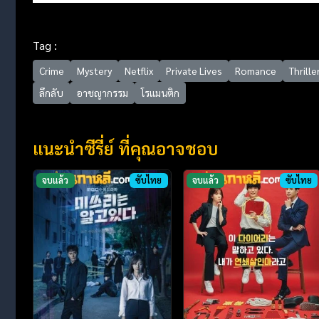
Tag :
Crime
Mystery
Netflix
Private Lives
Romance
Thrille
ลึกลับ
อาชญากรรม
โรแมนติก
แนะนำซีรี่ย์ ที่คุณอาจชอบ
จบแล้ว
ซับไทย
จบแล้ว
ซับไทย