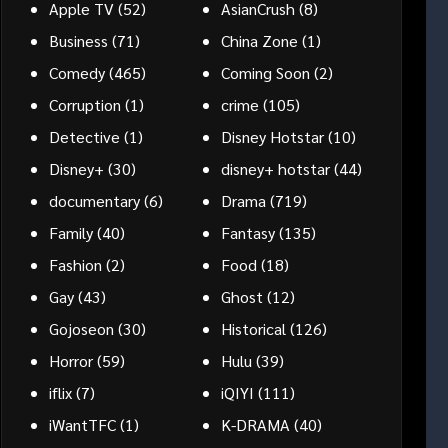
Apple TV
(52)
AsianCrush
(8)
Business
(71)
China Zone
(1)
Comedy
(465)
Coming Soon
(2)
Corruption
(1)
crime
(105)
Detective
(1)
Disney Hotstar
(10)
Disney+
(30)
disney+ hotstar
(44)
documentary
(6)
Drama
(719)
Family
(40)
Fantasy
(135)
Fashion
(2)
Food
(18)
Gay
(43)
Ghost
(12)
Gojoseon
(30)
Historical
(126)
Horror
(59)
Hulu
(39)
iflix
(7)
iQIYI
(111)
iWantTFC
(1)
K-DRAMA
(40)