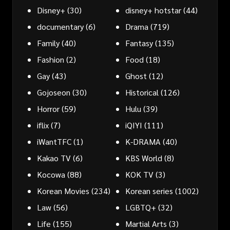
Disney+
(30)
disney+ hotstar
(44)
documentary
(6)
Drama
(719)
Family
(40)
Fantasy
(135)
Fashion
(2)
Food
(18)
Gay
(43)
Ghost
(12)
Gojoseon
(30)
Historical
(126)
Horror
(59)
Hulu
(39)
iflix
(7)
iQIYI
(111)
iWantTFC
(1)
K-DRAMA
(40)
Kakao TV
(6)
KBS World
(8)
Kocowa
(88)
KOK TV
(3)
Korean Movies
(234)
Korean series
(1002)
Law
(56)
LGBTQ+
(32)
Life
(155)
Martial Arts
(3)