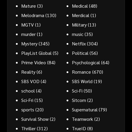
Mature
(3)
Medical
(48)
Melodrama
(130)
Merdical
(1)
MGTV
(1)
Military
(13)
murder
(1)
music
(35)
Mystery
(345)
Netflix
(304)
PlayList Global
(5)
Political
(56)
Prime Video
(84)
Psychological
(64)
Reality
(6)
Romance
(670)
SBS VOD
(4)
SBS World
(19)
school
(4)
Sci-Fi
(50)
Sci-Fri
(15)
Sitcom
(2)
sports
(20)
Supernatural
(79)
Survival Show
(2)
Teamwork
(2)
Thriller
(312)
TrueID
(8)