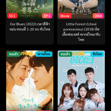
SS 1
EP 1
Movie
2018
Our Blues (2022) เวลาสีฟ้า
Little Forest (Liteul
หม่น ตอนที่ 1-20 จบ ซับไทย
poreseuteu) (2018) ลิต
เติ้ลฟอเรสต์ พากย์ไทย/ซับ
ไทย
จบแล้ว
พากย์ไทย
จบแล้ว
ซับไทย