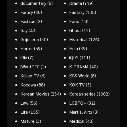
documentary
(6)
Drama
(719)
Family
(40)
Fantasy
(135)
Fashion
(2)
Food
(18)
Gay
(43)
Ghost
(12)
Gojoseon
(30)
Historical
(126)
Horror
(59)
Hulu
(39)
iflix
(7)
iQIYI
(111)
iWantTFC
(1)
K-DRAMA
(40)
Kakao TV
(6)
KBS World
(8)
Kocowa
(88)
KOK TV
(3)
Korean Movies
(234)
Korean series
(1002)
Law
(56)
LGBTQ+
(32)
Life
(155)
Martial Arts
(3)
Mature
(3)
Medical
(48)