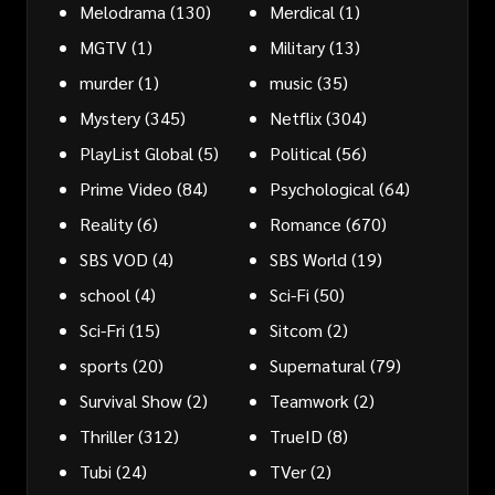
Melodrama
(130)
Merdical
(1)
MGTV
(1)
Military
(13)
murder
(1)
music
(35)
Mystery
(345)
Netflix
(304)
PlayList Global
(5)
Political
(56)
Prime Video
(84)
Psychological
(64)
Reality
(6)
Romance
(670)
SBS VOD
(4)
SBS World
(19)
school
(4)
Sci-Fi
(50)
Sci-Fri
(15)
Sitcom
(2)
sports
(20)
Supernatural
(79)
Survival Show
(2)
Teamwork
(2)
Thriller
(312)
TrueID
(8)
Tubi
(24)
TVer
(2)