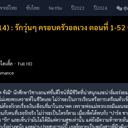
พากย์ไทย
ซับไทย
Netflix
ปี2023
ปี2024
สุ่ม
4) : รักวุ่นๆ ครอบครัวอลเวง ตอนที่ 1-5
บไตเติ้ล
Full HD
omance
็ค ชังมี" นักศึกษาวิชาเอกแฟชั่นดีไซน์ที่มีชีวิตที่น่าสนุกและน่าอิ่มอร่
ไม่เคยพบเคราะห์ในชีวิตเลย ไม่ว่าจะเป็นการเรียนหรือการเตรียมตัวเข
ยไม่ต้องกังวลเรื่องเงินเดือนที่มาในอนาคต เพราะพ่อแม่พวกเธอมีแผนจ
นกับคนที่เธอรักจริง ไม่ว่าจะเป็นใครก็ตาม เมื่อเพ็คได้พบกับ "ปาร์ค ชา
รัก" และเห็นว่ามันไม่ได้มีแค่ความสุขเท่านั้น แต่ยังมีความท้าทายอัน
ยนรู้อย่างหนัก และผ่านประสบการณ์นี้ เธอก็กลายเป็นหญิงสาวที่มีวุฒิภ