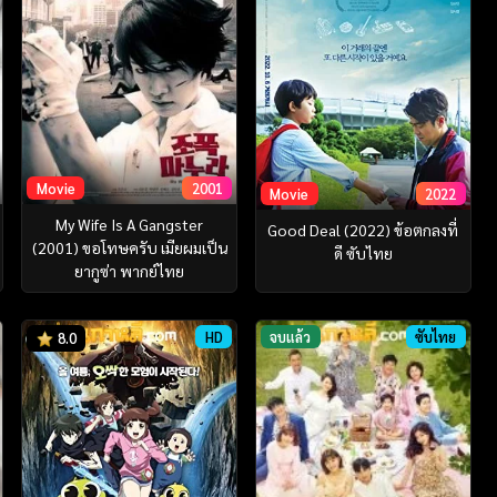
Movie
2001
Movie
2022
My Wife Is A Gangster
Good Deal (2022) ข้อตกลงที่
(2001) ขอโทษครับ เมียผมเป็น
ดี ซับไทย
ยากูซ่า พากย์ไทย
HD
จบแล้ว
ซับไทย
8.0