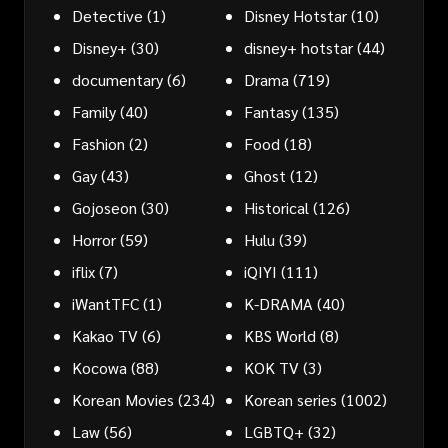
Detective
(1)
Disney Hotstar
(10)
Disney+
(30)
disney+ hotstar
(44)
documentary
(6)
Drama
(719)
Family
(40)
Fantasy
(135)
Fashion
(2)
Food
(18)
Gay
(43)
Ghost
(12)
Gojoseon
(30)
Historical
(126)
Horror
(59)
Hulu
(39)
iflix
(7)
iQIYI
(111)
iWantTFC
(1)
K-DRAMA
(40)
Kakao TV
(6)
KBS World
(8)
Kocowa
(88)
KOK TV
(3)
Korean Movies
(234)
Korean series
(1002)
Law
(56)
LGBTQ+
(32)