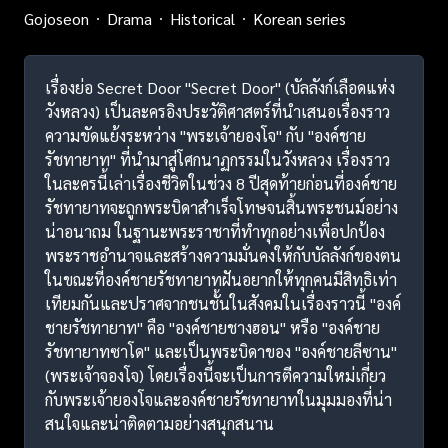
Gojoseon
Drama
Historical
Korean series
เรื่องย่อ Secret Door "Secret Door" (บัลลังก์เลือดแห่ง
วังหลวง) เป็นละครอิงประวัติศาสตร์ที่นำเสนอเรื่องราว
ความขัดแย้งระหว่าง "พระเจ้ายองโจ" กับ "องค์ชาย
รัชทายาท" ที่นำมาสู่โศกนาฏกรรมในวังหลวง เรื่องราว
ในละครนี้เล่าเรื่องชีวิตในช่วง 8 ปีสุดท้ายก่อนที่องค์ชาย
รัชทายาทจะถูกพระบิดาสำเร็จโทษจนสิ้นพระชนม์อย่าง
น่าอนาถม ในฐานะพระราชาที่ทำทุกอย่างเพื่อปกป้อง
พระราชอำนาจและสร้างความมั่นคงให้กับบัลลังก์ของตน
ในขณะที่องค์ชายรัชทายาทฝันอยากให้ทุกคนมีสิทธิเท่า
เทียมกันและปราศจากชนชั้นในสังคมในเรื่องราวนี้ "องค์
ชายรัชทายาท" คือ "องค์ชายชางฮอน" หรือ "องค์ชาย
รัชทายาทซาโด" และเป็นพระบิดาของ "องค์ชายลีซาน"
(พระเจ้าจองโจ) โดยเรื่องนี้จะเป็นการตีความใหม่เกี่ยว
กับพระเจ้ายองโจและองค์ชายรัชทายาทในมุมมองที่น่า
สนใจและน่าติดตามอย่างสนุกสนาน