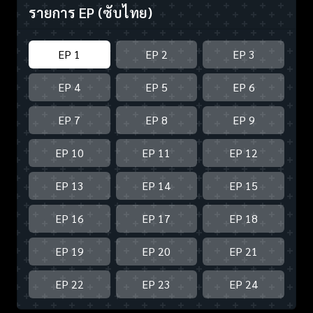
รายการ EP
(ซับไทย)
EP 1
EP 2
EP 3
EP 4
EP 5
EP 6
EP 7
EP 8
EP 9
EP 10
EP 11
EP 12
EP 13
EP 14
EP 15
EP 16
EP 17
EP 18
EP 19
EP 20
EP 21
EP 22
EP 23
EP 24