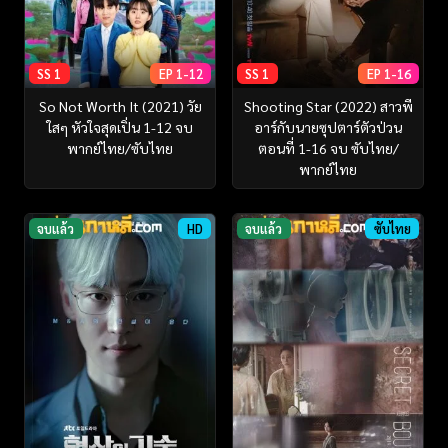
SS 1
EP 1-12
SS 1
EP 1-16
So Not Worth It (2021) วัย
Shooting Star (2022) สาวพี
ใสๆ หัวใจสุดเปิ่น 1-12 จบ
อาร์กับนายซุปตาร์ตัวป่วน
พากย์ไทย/ซับไทย
ตอนที่ 1-16 จบ ซับไทย/
พากย์ไทย
จบแล้ว
HD
จบแล้ว
ซับไทย