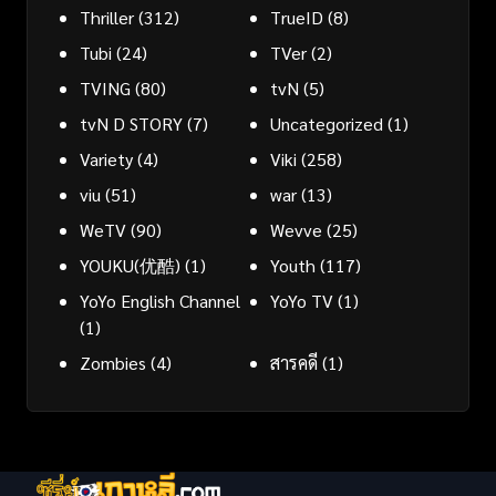
Thriller
(312)
TrueID
(8)
Tubi
(24)
TVer
(2)
TVING
(80)
tvN
(5)
tvN D STORY
(7)
Uncategorized
(1)
Variety
(4)
Viki
(258)
viu
(51)
war
(13)
WeTV
(90)
Wevve
(25)
YOUKU(优酷)
(1)
Youth
(117)
YoYo English Channel
YoYo TV
(1)
(1)
Zombies
(4)
สารคดี
(1)