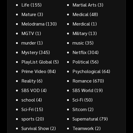
Life
(155)
Martial Arts
(3)
Mature
(3)
Medical
(48)
Melodrama
(130)
Merdical
(1)
MGTV
(1)
Military
(13)
murder
(1)
music
(35)
Mystery
(345)
Netflix
(304)
PlayList Global
(5)
Political
(56)
Prime Video
(84)
Psychological
(64)
Reality
(6)
Romance
(670)
SBS VOD
(4)
SBS World
(19)
school
(4)
Sci-Fi
(50)
Sci-Fri
(15)
Sitcom
(2)
sports
(20)
Supernatural
(79)
Survival Show
(2)
Teamwork
(2)