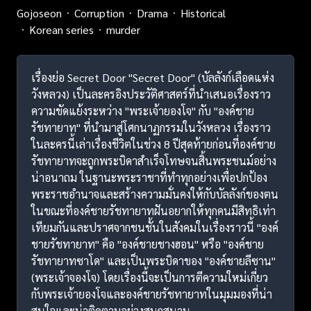
Gojoseon
Corruption
Drama
Historical
Korean series
murder
เรื่องย่อ Secret Door "Secret Door" (บัลลังก์เลือดแห่ง
วังหลวง) เป็นละครอิงประวัติศาสตร์ที่นำเสนอเรื่องราว
ความขัดแย้งระหว่าง "พระเจ้ายองโจ" กับ "องค์ชาย
รัชทายาท" ที่นำมาสู่โศกนาฏกรรมในวังหลวง เรื่องราว
ในละครนี้เล่าเรื่องชีวิตในช่วง 8 ปีสุดท้ายก่อนที่องค์ชาย
รัชทายาทจะถูกพระบิดาสำเร็จโทษจนสิ้นพระชนม์อย่าง
น่าอนาถม ในฐานะพระราชาที่ทำทุกอย่างเพื่อปกป้อง
พระราชอำนาจและสร้างความมั่นคงให้กับบัลลังก์ของตน
ในขณะที่องค์ชายรัชทายาทฝันอยากให้ทุกคนมีสิทธิเท่า
เทียมกันและปราศจากชนชั้นในสังคมในเรื่องราวนี้ "องค์
ชายรัชทายาท" คือ "องค์ชายชางฮอน" หรือ "องค์ชาย
รัชทายาทซาโด" และเป็นพระบิดาของ "องค์ชายลีซาน"
(พระเจ้าจองโจ) โดยเรื่องนี้จะเป็นการตีความใหม่เกี่ยว
กับพระเจ้ายองโจและองค์ชายรัชทายาทในมุมมองที่น่า
สนใจและน่าติดตามอย่างสนุกสนาน