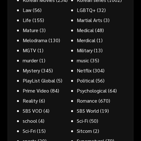
Law
(56)
LGBTQ+
(32)
Life
(155)
Martial Arts
(3)
Mature
(3)
Medical
(48)
Melodrama
(130)
Merdical
(1)
MGTV
(1)
Military
(13)
murder
(1)
music
(35)
Mystery
(345)
Netflix
(304)
PlayList Global
(5)
Political
(56)
Prime Video
(84)
Psychological
(64)
Reality
(6)
Romance
(670)
SBS VOD
(4)
SBS World
(19)
school
(4)
Sci-Fi
(50)
Sci-Fri
(15)
Sitcom
(2)
sports
(20)
Supernatural
(79)