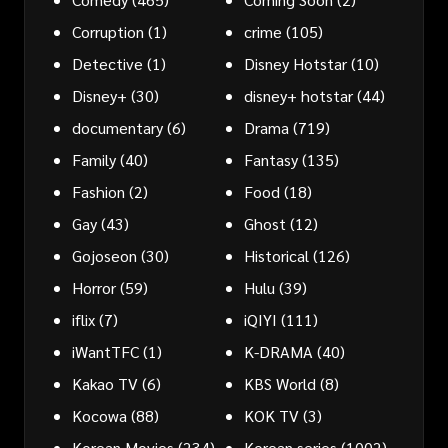
Corruption
(1)
crime
(105)
Detective
(1)
Disney Hotstar
(10)
Disney+
(30)
disney+ hotstar
(44)
documentary
(6)
Drama
(719)
Family
(40)
Fantasy
(135)
Fashion
(2)
Food
(18)
Gay
(43)
Ghost
(12)
Gojoseon
(30)
Historical
(126)
Horror
(59)
Hulu
(39)
iflix
(7)
iQIYI
(111)
iWantTFC
(1)
K-DRAMA
(40)
Kakao TV
(6)
KBS World
(8)
Kocowa
(88)
KOK TV
(3)
Korean Movies
(234)
Korean series
(1002)