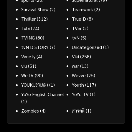
Survival Show
(2)
Teamwork
(2)
Thriller
(312)
TrueID
(8)
Tubi
(24)
TVer
(2)
TVING
(80)
tvN
(5)
tvN D STORY
(7)
Uncategorized
(1)
Variety
(4)
Viki
(258)
viu
(51)
war
(13)
WeTV
(90)
Wevve
(25)
YOUKU(优酷)
(1)
Youth
(117)
YoYo English Channel
YoYo TV
(1)
(1)
Zombies
(4)
สารคดี
(1)