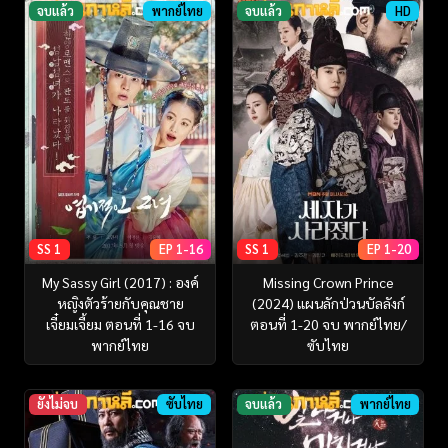
จบแล้ว
พากย์ไทย
จบแล้ว
HD
SS 1
EP 1-16
SS 1
EP 1-20
My Sassy Girl (2017) : องค์
Missing Crown Prince
หญิงตัวร้ายกับคุณชาย
(2024) แผนลักป่วนบัลลังก์
เจี๋ยมเจี้ยม ตอนที่ 1-16 จบ
ตอนที่ 1-20 จบ พากย์ไทย/
พากย์ไทย
ซับไทย
ยังไม่จบ
ซับไทย
จบแล้ว
พากย์ไทย