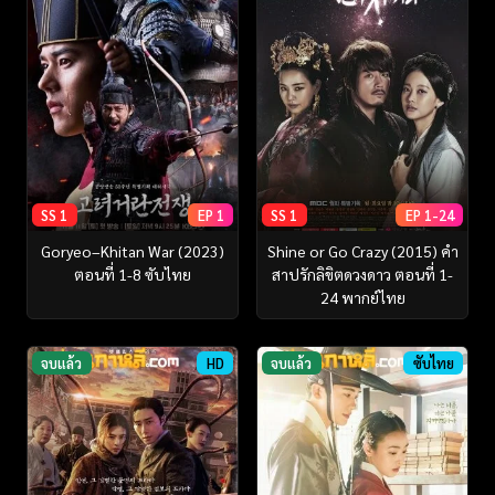
SS 1
EP 1
SS 1
EP 1-24
Goryeo–Khitan War (2023)
Shine or Go Crazy (2015) คำ
ตอนที่ 1-8 ซับไทย
สาปรักลิขิตดวงดาว ตอนที่ 1-
24 พากย์ไทย
จบแล้ว
HD
จบแล้ว
ซับไทย