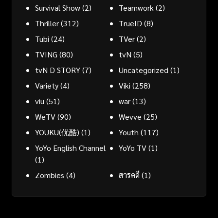
Survival Show
(2)
Teamwork
(2)
Thriller
(312)
TrueID
(8)
Tubi
(24)
TVer
(2)
TVING
(80)
tvN
(5)
tvN D STORY
(7)
Uncategorized
(1)
Variety
(4)
Viki
(258)
viu
(51)
war
(13)
WeTV
(90)
Wevve
(25)
YOUKU(优酷)
(1)
Youth
(117)
YoYo English Channel
YoYo TV
(1)
(1)
Zombies
(4)
สารคดี
(1)