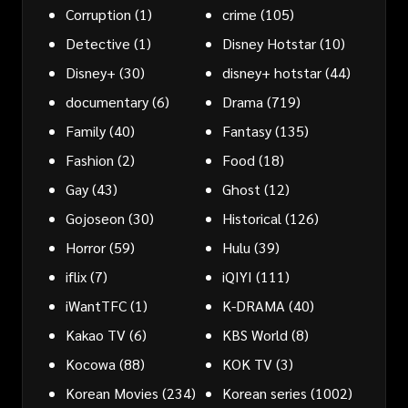
Corruption
(1)
crime
(105)
Detective
(1)
Disney Hotstar
(10)
Disney+
(30)
disney+ hotstar
(44)
documentary
(6)
Drama
(719)
Family
(40)
Fantasy
(135)
Fashion
(2)
Food
(18)
Gay
(43)
Ghost
(12)
Gojoseon
(30)
Historical
(126)
Horror
(59)
Hulu
(39)
iflix
(7)
iQIYI
(111)
iWantTFC
(1)
K-DRAMA
(40)
Kakao TV
(6)
KBS World
(8)
Kocowa
(88)
KOK TV
(3)
Korean Movies
(234)
Korean series
(1002)