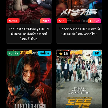
Movie
2012
SS 1
EP 1-8
The Taste Of Money (2012)
Bloodhounds (2023) ตอนที่
เงินบาป สาปเสน่หา พากย์
1-8 จบ ซับไทย/พากย์ไทย
ไทย/ซับไทย
จบแล้ว
ซับไทย
HD
7.8