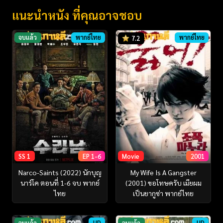
แนะนำหนัง ที่คุณอาจชอบ
จบแล้ว
พากย์ไทย
พากย์ไทย
7.2
SS 1
EP 1-6
Movie
2001
Narco-Saints (2022) นักบุญ
My Wife Is A Gangster
นาร์โค ตอนที่ 1-6 จบ พากย์
(2001) ขอโทษครับ เมียผม
ไทย
เป็นยากูซ่า พากย์ไทย
จบแล้ว
HD
จบแล้ว
HD