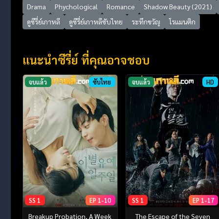
Drama
Phychological
Romance
Shadow Beauty (2021)
ดูซีรี่ย์เกาหลี
ดูซีรี่ย์เกาหลีซับไทย
ระทึกขวัญ
โรแมนติก
แนะนำซีรี่ย์ ที่คุณอาจชอบ
จบแล้ว
ซับไทย
จบแล้ว
HD
SS 1
EP 1-10
SS 1
EP 1-17
Breakup Probation, A Week
The Escape of the Seven