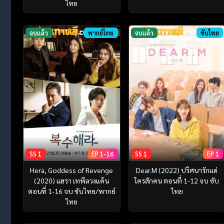
ไทย
จบแล้ว
พากย์ไทย
จบแล้ว
ซับไทย
SS 1
EP 1-16
SS 1
EP 1
Hera, Goddess of Revenge
Dear.M (2022) ปริศนารักแด่
(2020) แฮรา เทพีลวงแค้น
ใครสักคน ตอนที่ 1-12 จบ ซับ
ตอนที่ 1-16 จบ ซับไทย/พากย์
ไทย
ไทย