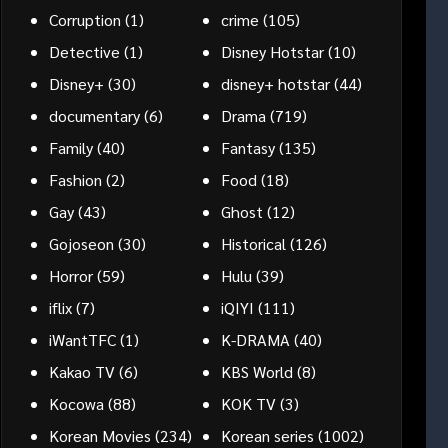
Corruption
(1)
crime
(105)
Detective
(1)
Disney Hotstar
(10)
Disney+
(30)
disney+ hotstar
(44)
documentary
(6)
Drama
(719)
Family
(40)
Fantasy
(135)
Fashion
(2)
Food
(18)
Gay
(43)
Ghost
(12)
Gojoseon
(30)
Historical
(126)
Horror
(59)
Hulu
(39)
iflix
(7)
iQIYI
(111)
iWantTFC
(1)
K-DRAMA
(40)
Kakao TV
(6)
KBS World
(8)
Kocowa
(88)
KOK TV
(3)
Korean Movies
(234)
Korean series
(1002)