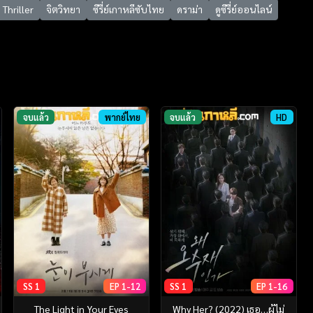
Thriller
จิตวิทยา
ซีรี่ย์เกาหลีซับไทย
ดราม่า
ดูซีรี่ย์ออนไลน์
จบแล้ว
พากย์ไทย
จบแล้ว
HD
SS 1
EP 1-12
SS 1
EP 1-16
The Light in Your Eyes
Why Her? (2022) เธอ…ผู้ไม่