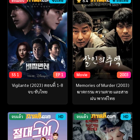
ยังไม่จบ
ซับไทย
พากย์ไทย
8.4
SS 1
EP 1
Movie
2003
Vigilante (2023) ตอนที่ 1-8
Memories of Murder (2003)
จบ ซับไทย
ฆาตกรรม ความตาย และสาย
ฝน พากย์ไทย
จบแล้ว
HD
จบแล้ว
HD