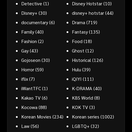
Detective
(1)
Disney Hotstar
(10)
Disney+
(30)
disney+ hotstar
(44)
documentary
(6)
Drama
(719)
Family
(40)
Fantasy
(135)
Fashion
(2)
Food
(18)
Gay
(43)
Ghost
(12)
Gojoseon
(30)
Historical
(126)
Horror
(59)
Hulu
(39)
iflix
(7)
iQIYI
(111)
iWantTFC
(1)
K-DRAMA
(40)
Kakao TV
(6)
KBS World
(8)
Kocowa
(88)
KOK TV
(3)
Korean Movies
(234)
Korean series
(1002)
Law
(56)
LGBTQ+
(32)