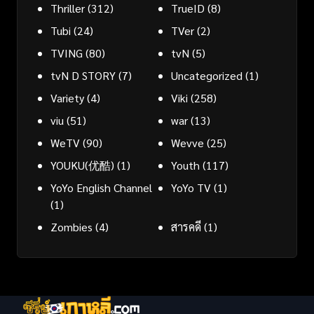
Thriller
(312)
TrueID
(8)
Tubi
(24)
TVer
(2)
TVING
(80)
tvN
(5)
tvN D STORY
(7)
Uncategorized
(1)
Variety
(4)
Viki
(258)
viu
(51)
war
(13)
WeTV
(90)
Wevve
(25)
YOUKU(优酷)
(1)
Youth
(117)
YoYo English Channel
YoYo TV
(1)
(1)
Zombies
(4)
สารคดี
(1)