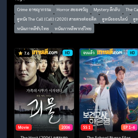
Crime อาชญากรรม
Horror สยองขวัญ
Mystery ลึกลับ
The Ca
ดูหนัง The Call (Call) (2020) สายตรงต่ออดีต
ดูหนังออนไลน์
ดู
หนังเกาหลีซับไทย
หนังเกาหลีพากย์ไทย
HD
จบแล้ว
HD
7.6
Movie
2006
SS 1
EP 1-6
The Host (2006) อสูรนรก
The School Nurse Files