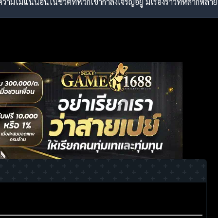
วามไม่แน่นอนในชีวิตที่พวกเขากำลังเจริญอยู่ มีเรื่องราวที่หลาก