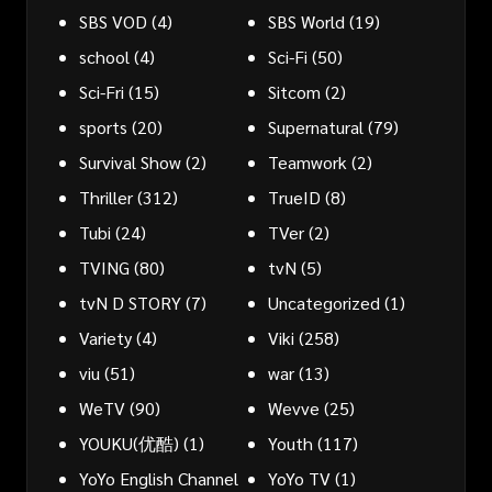
SBS VOD
(4)
SBS World
(19)
school
(4)
Sci-Fi
(50)
Sci-Fri
(15)
Sitcom
(2)
sports
(20)
Supernatural
(79)
Survival Show
(2)
Teamwork
(2)
Thriller
(312)
TrueID
(8)
Tubi
(24)
TVer
(2)
TVING
(80)
tvN
(5)
tvN D STORY
(7)
Uncategorized
(1)
Variety
(4)
Viki
(258)
viu
(51)
war
(13)
WeTV
(90)
Wevve
(25)
YOUKU(优酷)
(1)
Youth
(117)
YoYo English Channel
YoYo TV
(1)