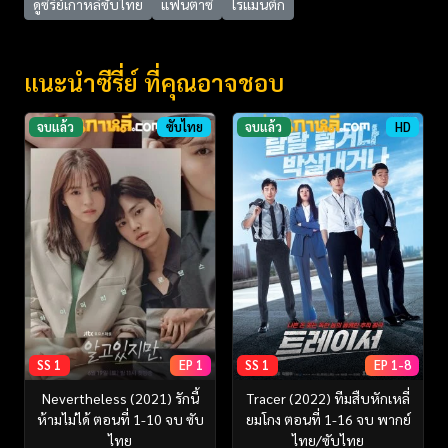
ดูซีรี่ย์เกาหลีซับไทย
แฟนตาซี
โรแมนติก
แนะนำซีรี่ย์ ที่คุณอาจชอบ
จบแล้ว
ซับไทย
จบแล้ว
HD
SS 1
EP 1
SS 1
EP 1-8
Nevertheless (2021) รักนี้
Tracer (2022) ทีมสืบหักเหลี่
ห้ามไม่ได้ ตอนที่ 1-10 จบ ซับ
ยมโกง ตอนที่ 1-16 จบ พากย์
ไทย
ไทย/ซับไทย