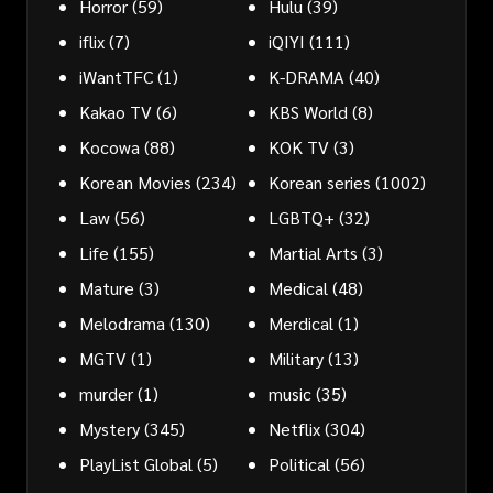
Horror
(59)
Hulu
(39)
iflix
(7)
iQIYI
(111)
iWantTFC
(1)
K-DRAMA
(40)
Kakao TV
(6)
KBS World
(8)
Kocowa
(88)
KOK TV
(3)
Korean Movies
(234)
Korean series
(1002)
Law
(56)
LGBTQ+
(32)
Life
(155)
Martial Arts
(3)
Mature
(3)
Medical
(48)
Melodrama
(130)
Merdical
(1)
MGTV
(1)
Military
(13)
murder
(1)
music
(35)
Mystery
(345)
Netflix
(304)
PlayList Global
(5)
Political
(56)