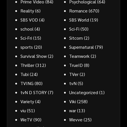
Prime Video
(84)
Psychological
(64)
Reality
(6)
Romance
(670)
SBS VOD
(4)
SBS World
(19)
school
(4)
Sci-Fi
(50)
Sci-Fri
(15)
Sitcom
(2)
sports
(20)
Supernatural
(79)
Survival Show
(2)
Teamwork
(2)
Thriller
(312)
TrueID
(8)
Tubi
(24)
TVer
(2)
TVING
(80)
tvN
(5)
tvN D STORY
(7)
Uncategorized
(1)
Variety
(4)
Viki
(258)
viu
(51)
war
(13)
WeTV
(90)
Wevve
(25)