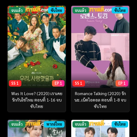
จบแล้ว
ซับไทย
จบแล้ว
ซับไทย
SS 1
EP 1
SS 1
EP 1
Was It Love? (2020) เราเคย
Romance Talking (2020) รัก
รักกันใช่ไหม ตอนที่ 1-16 จบ
นะ..เน็ตไอดอล ตอนที่ 1-8 จบ
ซับไทย
ซับไทย
จบแล้ว
พากย์ไทย
จบแล้ว
ซับไทย