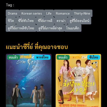
Tag :
Drama
Korean series
Life
Romance
Thirty-Nine
ชีวิต
ซีรี่ย์ซับไทย
ซีรี่ย์เกาหลี
ดราม่า
ดูซีรี่ย์ออนไลน์
ดูซีรี่ย์เกาหลีซับไทย
ดูซีรี่ย์เกาหลีล่าสุด
โรแมนติก
แนะนำซีรี่ย์ ที่คุณอาจชอบ
จบแล้ว
พากย์ไทย
จบแล้ว
ซับไทย