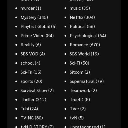
murder
(1)
music
(35)
Mystery
(345)
Netflix
(304)
PlayList Global
(5)
Political
(56)
Prime Video
(84)
Psychological
(64)
Reality
(6)
Romance
(670)
SBS VOD
(4)
SBS World
(19)
school
(4)
Sci-Fi
(50)
Sci-Fri
(15)
Sitcom
(2)
sports
(20)
Supernatural
(79)
Survival Show
(2)
Teamwork
(2)
Thriller
(312)
TrueID
(8)
Tubi
(24)
TVer
(2)
TVING
(80)
tvN
(5)
tvN D STORY
(7)
Uncategorized
(1)