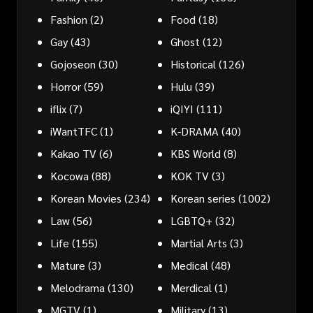
Fashion
(2)
Food
(18)
Gay
(43)
Ghost
(12)
Gojoseon
(30)
Historical
(126)
Horror
(59)
Hulu
(39)
iflix
(7)
iQIYI
(111)
iWantTFC
(1)
K-DRAMA
(40)
Kakao TV
(6)
KBS World
(8)
Kocowa
(88)
KOK TV
(3)
Korean Movies
(234)
Korean series
(1002)
Law
(56)
LGBTQ+
(32)
Life
(155)
Martial Arts
(3)
Mature
(3)
Medical
(48)
Melodrama
(130)
Merdical
(1)
MGTV
(1)
Military
(13)