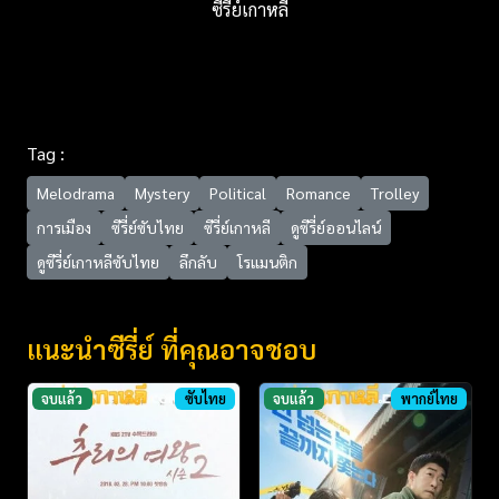
ซีรี่ย์เกาหลี
Tag :
Melodrama
Mystery
Political
Romance
Trolley
การเมือง
ซีรี่ย์ซับไทย
ซีรี่ย์เกาหลี
ดูซีรี่ย์ออนไลน์
ดูซีรี่ย์เกาหลีซับไทย
ลึกลับ
โรแมนติก
แนะนำซีรี่ย์ ที่คุณอาจชอบ
จบแล้ว
ซับไทย
จบแล้ว
พากย์ไทย