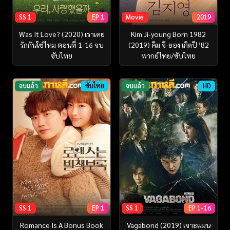
SS 1
EP 1
Movie
2019
Was It Love? (2020) เราเคย
Kim Ji-young Born 1982
รักกันใช่ไหม ตอนที่ 1-16 จบ
(2019) คิม จี-ยอง เกิดปี ’82
ซับไทย
พากย์ไทย/ซับไทย
จบแล้ว
ซับไทย
จบแล้ว
HD
SS 1
EP 1
SS 1
EP 1-16
Romance Is A Bonus Book
Vagabond (2019) เจาะแผน