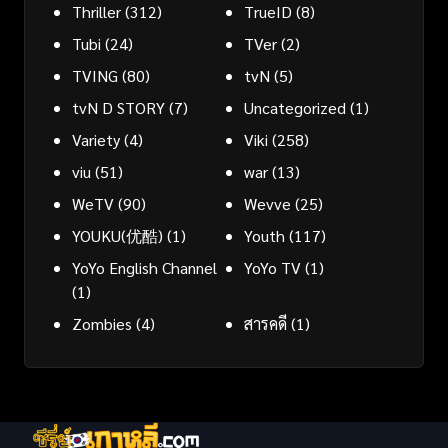
Thriller
(312)
TrueID
(8)
Tubi
(24)
TVer
(2)
TVING
(80)
tvN
(5)
tvN D STORY
(7)
Uncategorized
(1)
Variety
(4)
Viki
(258)
viu
(51)
war
(13)
WeTV
(90)
Wevve
(25)
YOUKU(优酷)
(1)
Youth
(117)
YoYo English Channel
YoYo TV
(1)
(1)
Zombies
(4)
สารคดี
(1)