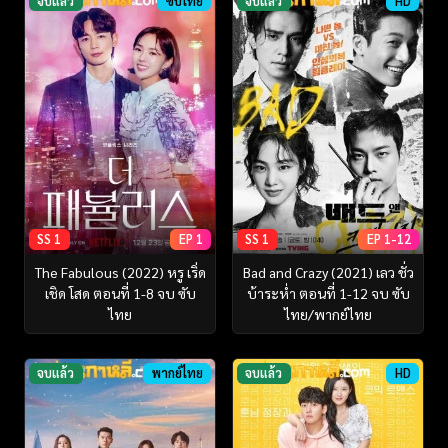
จบแล้ว
ซับไทย
จบแล้ว
HD
SS 1
EP 1
SS 1
EP 1-12
The Fabulous (2022) หรู เริ่ด
Bad and Crazy (2021) เลว ชั่ว
เชิด โสด ตอนที่ 1-8 จบ ซับ
บ้าระห่ำ ตอนที่ 1-12 จบ ซับ
ไทย
ไทย/พากย์ไทย
จบแล้ว
พากย์ไทย
จบแล้ว
HD