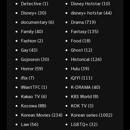
Detective
(1)
Disney Hotstar
(10)
Disney+
(30)
disney+ hotstar
(44)
documentary
(6)
Drama
(719)
Family
(40)
Fantasy
(135)
Fashion
(2)
Food
(18)
Gay
(43)
Ghost
(12)
Gojoseon
(30)
Historical
(126)
Horror
(59)
Hulu
(39)
iflix
(7)
iQIYI
(111)
iWantTFC
(1)
K-DRAMA
(40)
Kakao TV
(6)
KBS World
(8)
Kocowa
(88)
KOK TV
(3)
Korean Movies
(234)
Korean series
(1002)
Law
(56)
LGBTQ+
(32)