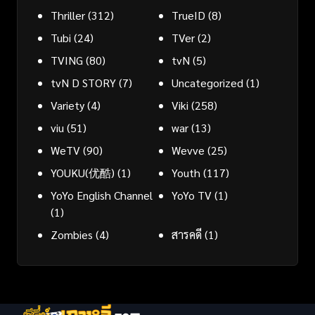
Thriller
(312)
TrueID
(8)
Tubi
(24)
TVer
(2)
TVING
(80)
tvN
(5)
tvN D STORY
(7)
Uncategorized
(1)
Variety
(4)
Viki
(258)
viu
(51)
war
(13)
WeTV
(90)
Wevve
(25)
YOUKU(优酷)
(1)
Youth
(117)
YoYo English Channel
YoYo TV
(1)
(1)
Zombies
(4)
สารคดี
(1)