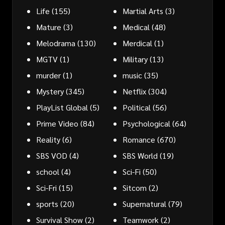
Life
(155)
Martial Arts
(3)
Mature
(3)
Medical
(48)
Melodrama
(130)
Merdical
(1)
MGTV
(1)
Military
(13)
murder
(1)
music
(35)
Mystery
(345)
Netflix
(304)
PlayList Global
(5)
Political
(56)
Prime Video
(84)
Psychological
(64)
Reality
(6)
Romance
(670)
SBS VOD
(4)
SBS World
(19)
school
(4)
Sci-Fi
(50)
Sci-Fri
(15)
Sitcom
(2)
sports
(20)
Supernatural
(79)
Survival Show
(2)
Teamwork
(2)