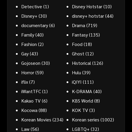
Detective
(1)
Disney Hotstar
(10)
Disney+
(30)
disney+ hotstar
(44)
documentary
(6)
Drama
(719)
Family
(40)
Fantasy
(135)
Fashion
(2)
Food
(18)
Gay
(43)
Ghost
(12)
Gojoseon
(30)
Historical
(126)
Horror
(59)
Hulu
(39)
iflix
(7)
iQIYI
(111)
iWantTFC
(1)
K-DRAMA
(40)
Kakao TV
(6)
KBS World
(8)
Kocowa
(88)
KOK TV
(3)
Korean Movies
(234)
Korean series
(1002)
Law
(56)
LGBTQ+
(32)