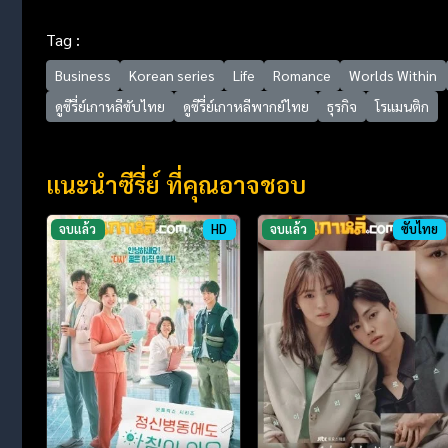
Tag :
Business
Korean series
Life
Romance
Worlds Within
ดูซีรี่ย์เกาหลีซับไทย
ดูซีรี่ย์เกาหลีพากย์ไทย
ธุรกิจ
โรแมนติก
แนะนำซีรี่ย์ ที่คุณอาจชอบ
จบแล้ว
HD
จบแล้ว
ซับไทย