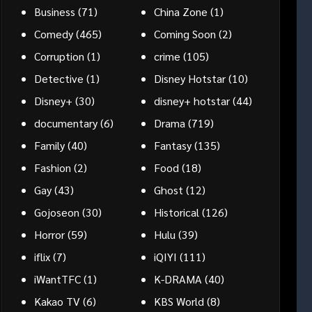
Business
(71)
China Zone
(1)
Comedy
(465)
Coming Soon
(2)
Corruption
(1)
crime
(105)
Detective
(1)
Disney Hotstar
(10)
Disney+
(30)
disney+ hotstar
(44)
documentary
(6)
Drama
(719)
Family
(40)
Fantasy
(135)
Fashion
(2)
Food
(18)
Gay
(43)
Ghost
(12)
Gojoseon
(30)
Historical
(126)
Horror
(59)
Hulu
(39)
iflix
(7)
iQIYI
(111)
iWantTFC
(1)
K-DRAMA
(40)
Kakao TV
(6)
KBS World
(8)