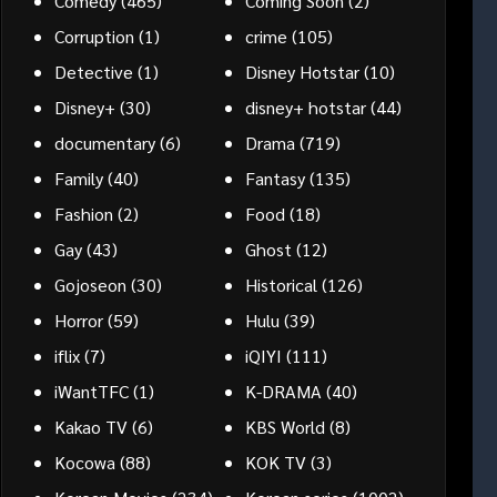
Comedy
(465)
Coming Soon
(2)
Corruption
(1)
crime
(105)
Detective
(1)
Disney Hotstar
(10)
Disney+
(30)
disney+ hotstar
(44)
documentary
(6)
Drama
(719)
Family
(40)
Fantasy
(135)
Fashion
(2)
Food
(18)
Gay
(43)
Ghost
(12)
Gojoseon
(30)
Historical
(126)
Horror
(59)
Hulu
(39)
iflix
(7)
iQIYI
(111)
iWantTFC
(1)
K-DRAMA
(40)
Kakao TV
(6)
KBS World
(8)
Kocowa
(88)
KOK TV
(3)