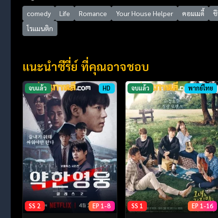
comedy
Life
Romance
Your House Helper
คอมเมดี้
ชี
โรแมนติก
แนะนำซีรี่ย์ ที่คุณอาจชอบ
จบแล้ว
HD
จบแล้ว
พากย์ไทย
SS 2
EP 1-8
SS 1
EP 1-16