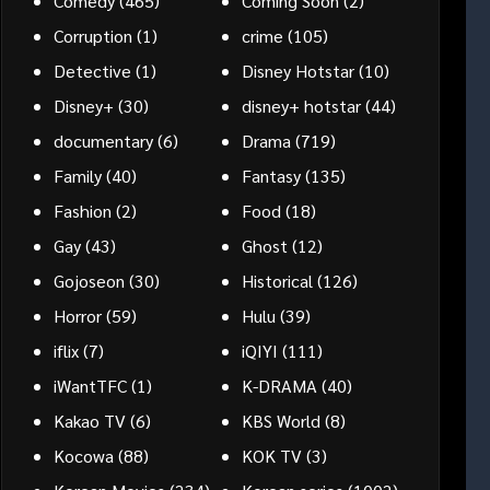
Comedy
(465)
Coming Soon
(2)
Corruption
(1)
crime
(105)
Detective
(1)
Disney Hotstar
(10)
Disney+
(30)
disney+ hotstar
(44)
documentary
(6)
Drama
(719)
Family
(40)
Fantasy
(135)
Fashion
(2)
Food
(18)
Gay
(43)
Ghost
(12)
Gojoseon
(30)
Historical
(126)
Horror
(59)
Hulu
(39)
iflix
(7)
iQIYI
(111)
iWantTFC
(1)
K-DRAMA
(40)
Kakao TV
(6)
KBS World
(8)
Kocowa
(88)
KOK TV
(3)