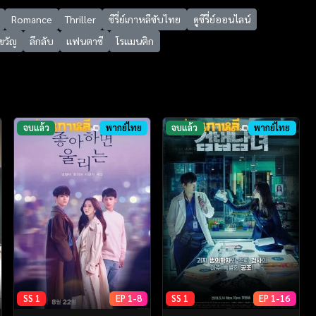
Romance
Thriller
ซีรี่ย์เกาหลีซับไทย
ดูซีรี่ย์ออนไลน์
ขวัญ
ลึกลับ
แฟนตาซี
โรแมนติก
จบแล้ว
พากย์ไทย
จบแล้ว
พากย์ไทย
SS 1
EP 1-8
SS 1
EP 1-16