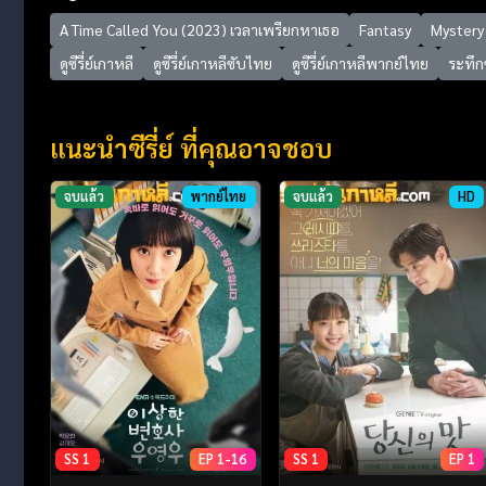
A Time Called You (2023) เวลาเพรียกหาเธอ
Fantasy
Mystery
ดูซีรี่ย์เกาหลี
ดูซีรี่ย์เกาหลีซับไทย
ดูซีรี่ย์เกาหลีพากย์ไทย
ระทึก
แนะนำซีรี่ย์ ที่คุณอาจชอบ
จบแล้ว
พากย์ไทย
จบแล้ว
HD
SS 1
EP 1-16
SS 1
EP 1