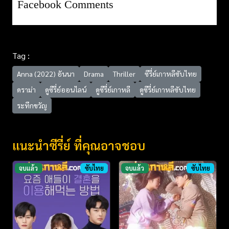
Facebook Comments
Tag :
Anna (2022) อันนา
Drama
Thriller
ซีรี่ย์เกาหลีซับไทย
ดราม่า
ดูซีรี่ย์ออนไลน์
ดูซีรี่ย์เกาหลี
ดูซีรี่ย์เกาหลีซับไทย
ระทึกขวัญ
แนะนำซีรี่ย์ ที่คุณอาจชอบ
จบแล้ว
ซับไทย
จบแล้ว
ซับไทย