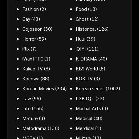
Fashion
(2)
Food
(18)
Gay
(43)
Ghost
(12)
Gojoseon
(30)
Historical
(126)
Horror
(59)
Hulu
(39)
iflix
(7)
iQIYI
(111)
iWantTFC
(1)
K-DRAMA
(40)
Kakao TV
(6)
KBS World
(8)
Kocowa
(88)
KOK TV
(3)
Korean Movies
(234)
Korean series
(1002)
Law
(56)
LGBTQ+
(32)
Life
(155)
Martial Arts
(3)
Mature
(3)
Medical
(48)
Melodrama
(130)
Merdical
(1)
MGTV
(1)
Military
(13)