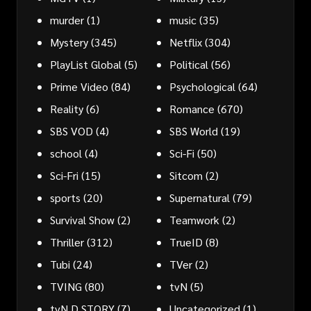
murder
(1)
music
(35)
Mystery
(345)
Netflix
(304)
PlayList Global
(5)
Political
(56)
Prime Video
(84)
Psychological
(64)
Reality
(6)
Romance
(670)
SBS VOD
(4)
SBS World
(19)
school
(4)
Sci-Fi
(50)
Sci-Fri
(15)
Sitcom
(2)
sports
(20)
Supernatural
(79)
Survival Show
(2)
Teamwork
(2)
Thriller
(312)
TrueID
(8)
Tubi
(24)
TVer
(2)
TVING
(80)
tvN
(5)
tvN D STORY
(7)
Uncategorized
(1)