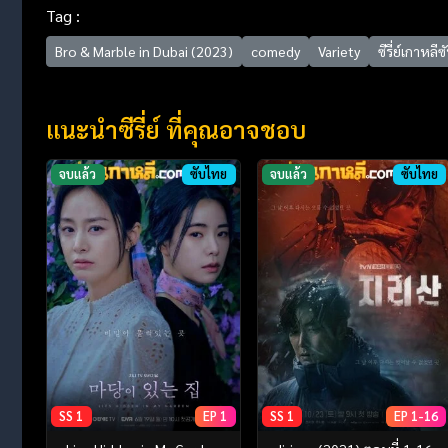
Tag :
Bro & Marble in Dubai (2023)
comedy
Variety
ซีรี่ย์เกาหลี
แนะนำซีรี่ย์ ที่คุณอาจชอบ
จบแล้ว
ซับไทย
จบแล้ว
ซับไทย
SS 1
EP 1
SS 1
EP 1-16