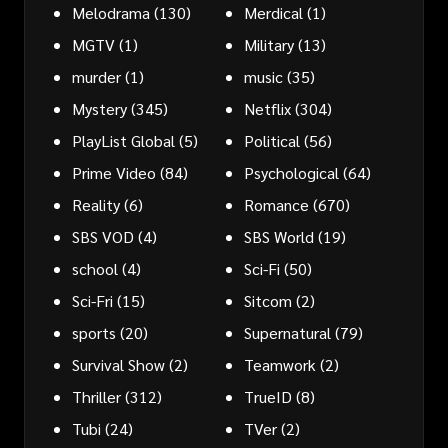
Melodrama
(130)
Merdical
(1)
MGTV
(1)
Military
(13)
murder
(1)
music
(35)
Mystery
(345)
Netflix
(304)
PlayList Global
(5)
Political
(56)
Prime Video
(84)
Psychological
(64)
Reality
(6)
Romance
(670)
SBS VOD
(4)
SBS World
(19)
school
(4)
Sci-Fi
(50)
Sci-Fri
(15)
Sitcom
(2)
sports
(20)
Supernatural
(79)
Survival Show
(2)
Teamwork
(2)
Thriller
(312)
TrueID
(8)
Tubi
(24)
TVer
(2)