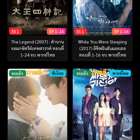
SS 1
EP 1-24
SS 1
EP 1-16
The Legend (2007) : ตำนาน
While You Were Sleeping
จอมกษัตริย์เทพสวรรค์ ตอนที่
(2017) ลิขิตฝันฉันและเธอ
1-24 จบ พากย์ไทย
ตอนที่ 1-16 จบ พากย์ไทย
จบแล้ว
ซับไทย
จบแล้ว
พากย์ไทย