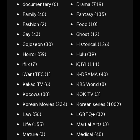
documentary
(6)
Drama
(719)
Family
(40)
Fantasy
(135)
Fashion
(2)
Food
(18)
Gay
(43)
Ghost
(12)
Gojoseon
(30)
Historical
(126)
Horror
(59)
Hulu
(39)
iflix
(7)
iQIYI
(111)
iWantTFC
(1)
K-DRAMA
(40)
Kakao TV
(6)
KBS World
(8)
Kocowa
(88)
KOK TV
(3)
Korean Movies
(234)
Korean series
(1002)
Law
(56)
LGBTQ+
(32)
Life
(155)
Martial Arts
(3)
Mature
(3)
Medical
(48)