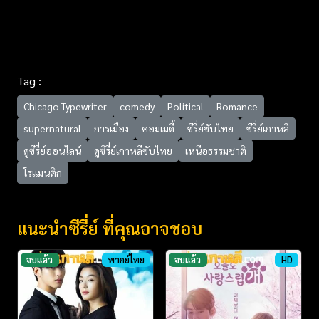
Tag :
Chicago Typewriter
comedy
Political
Romance
supernatural
การเมือง
คอมเมดี้
ซีรี่ย์ซับไทย
ซีรี่ย์เกาหลี
ดูซีรี่ย์ออนไลน์
ดูซีรี่ย์เกาหลีซับไทย
เหนือธรรมชาติ
โรแมนติก
แนะนำซีรี่ย์ ที่คุณอาจชอบ
จบแล้ว
พากย์ไทย
จบแล้ว
HD