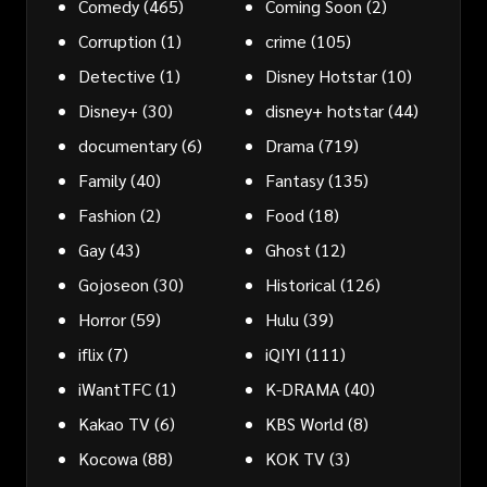
Comedy
(465)
Coming Soon
(2)
Corruption
(1)
crime
(105)
Detective
(1)
Disney Hotstar
(10)
Disney+
(30)
disney+ hotstar
(44)
documentary
(6)
Drama
(719)
Family
(40)
Fantasy
(135)
Fashion
(2)
Food
(18)
Gay
(43)
Ghost
(12)
Gojoseon
(30)
Historical
(126)
Horror
(59)
Hulu
(39)
iflix
(7)
iQIYI
(111)
iWantTFC
(1)
K-DRAMA
(40)
Kakao TV
(6)
KBS World
(8)
Kocowa
(88)
KOK TV
(3)