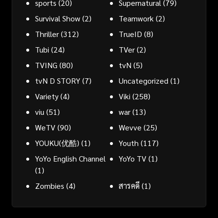
sports
(20)
Supernatural
(79)
Survival Show
(2)
Teamwork
(2)
Thriller
(312)
TrueID
(8)
Tubi
(24)
TVer
(2)
TVING
(80)
tvN
(5)
tvN D STORY
(7)
Uncategorized
(1)
Variety
(4)
Viki
(258)
viu
(51)
war
(13)
WeTV
(90)
Wevve
(25)
YOUKU(优酷)
(1)
Youth
(117)
YoYo English Channel
YoYo TV
(1)
(1)
Zombies
(4)
สารคดี
(1)