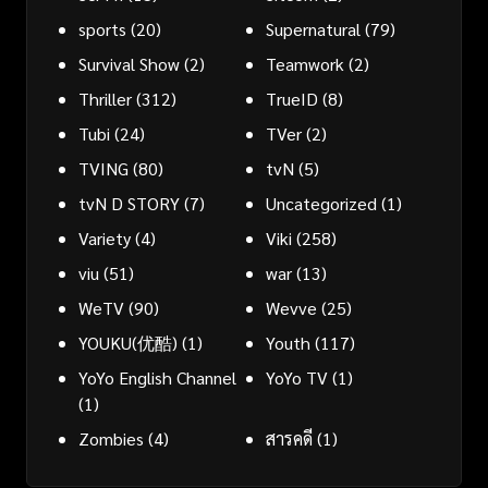
sports
(20)
Supernatural
(79)
Survival Show
(2)
Teamwork
(2)
Thriller
(312)
TrueID
(8)
Tubi
(24)
TVer
(2)
TVING
(80)
tvN
(5)
tvN D STORY
(7)
Uncategorized
(1)
Variety
(4)
Viki
(258)
viu
(51)
war
(13)
WeTV
(90)
Wevve
(25)
YOUKU(优酷)
(1)
Youth
(117)
YoYo English Channel
YoYo TV
(1)
(1)
Zombies
(4)
สารคดี
(1)