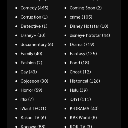
Comedy
(465)
Coming Soon
(2)
Corruption
(1)
crime
(105)
Detective
(1)
Disney Hotstar
(10)
Disney+
(30)
disney+ hotstar
(44)
documentary
(6)
Drama
(719)
Family
(40)
Fantasy
(135)
Fashion
(2)
Food
(18)
Gay
(43)
Ghost
(12)
Gojoseon
(30)
Historical
(126)
Horror
(59)
Hulu
(39)
iflix
(7)
iQIYI
(111)
iWantTFC
(1)
K-DRAMA
(40)
Kakao TV
(6)
KBS World
(8)
Kocowa
(88)
KOK TV
(3)