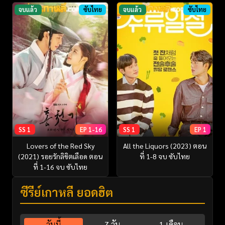
จบแล้ว
ซับไทย
จบแล้ว
ซับไทย
SS 1
EP 1-16
SS 1
EP 1
Lovers of the Red Sky
All the Liquors (2023) ตอน
(2021) รอยรักลิขิตเลือด ตอน
ที่ 1-8 จบ ซับไทย
ที่ 1-16 จบ ซับไทย
ซีรี่ย์เกาหลี ยอดฮิต
วันนี้
7 วัน
1 เดือน