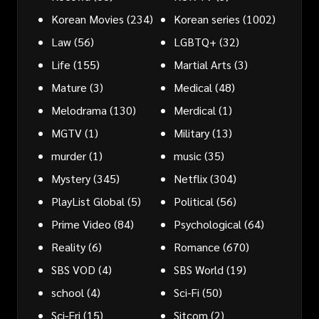
Korean Movies
(234)
Korean series
(1002)
Law
(56)
LGBTQ+
(32)
Life
(155)
Martial Arts
(3)
Mature
(3)
Medical
(48)
Melodrama
(130)
Merdical
(1)
MGTV
(1)
Military
(13)
murder
(1)
music
(35)
Mystery
(345)
Netflix
(304)
PlayList Global
(5)
Political
(56)
Prime Video
(84)
Psychological
(64)
Reality
(6)
Romance
(670)
SBS VOD
(4)
SBS World
(19)
school
(4)
Sci-Fi
(50)
Sci-Fri
(15)
Sitcom
(2)