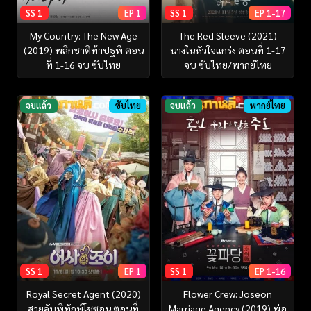
SS 1
EP 1
SS 1
EP 1-17
My Country: The New Age
The Red Sleeve (2021)
(2019) พลิกชาติท้าปฐพี ตอน
นางในหัวใจแกร่ง ตอนที่ 1-17
ที่ 1-16 จบ ซับไทย
จบ ซับไทย/พากย์ไทย
จบแล้ว
ซับไทย
จบแล้ว
พากย์ไทย
SS 1
EP 1
SS 1
EP 1-16
Royal Secret Agent (2020)
Flower Crew: Joseon
สายลับพิทักษ์โชซอน ตอนที่
Marriage Agency (2019) พ่อ