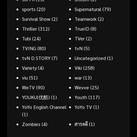
sports
(20)
Supernatural
(79)
Survival Show
(2)
Teamwork
(2)
Thriller
(312)
TrueID
(8)
Tubi
(24)
TVer
(2)
TVING
(80)
tvN
(5)
tvN D STORY
(7)
Uncategorized
(1)
Variety
(4)
Viki
(258)
viu
(51)
war
(13)
WeTV
(90)
Wevve
(25)
YOUKU(优酷)
(1)
Youth
(117)
YoYo English Channel
YoYo TV
(1)
(1)
Zombies
(4)
สารคดี
(1)