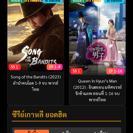
จบแล้ว
พากย์ไทย
จบแล้ว
พากย์ไทย
SS 1
EP 1-9
SS 1
EP 1-16
Song of the Bandits (2023)
Queen In Hyun’s Man
ลำนำคนโฉด 1-9 จบ พากย์
(2012) : อินฮยอน มหัศจรรย์
ไทย
รักข้ามภพ ตอนที่ 1-16 จบ
พากย์ไทย
ซีรี่ย์เกาหลี ยอดฮิต