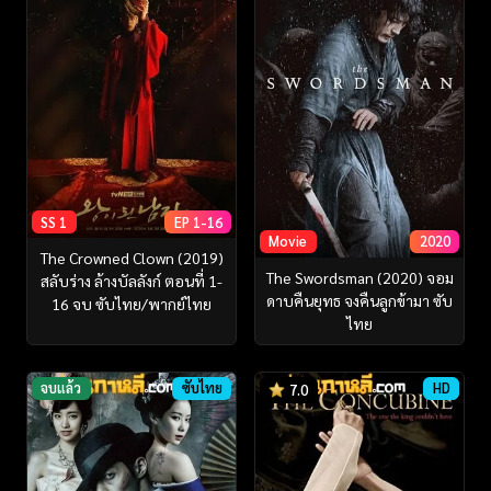
SS 1
EP 1-16
Movie
2020
The Crowned Clown (2019)
The Swordsman (2020) จอม
สลับร่าง ล้างบัลลังก์ ตอนที่ 1-
ดาบคืนยุทธ จงคืนลูกข้ามา ซับ
16 จบ ซับไทย/พากย์ไทย
ไทย
จบแล้ว
ซับไทย
HD
7.0