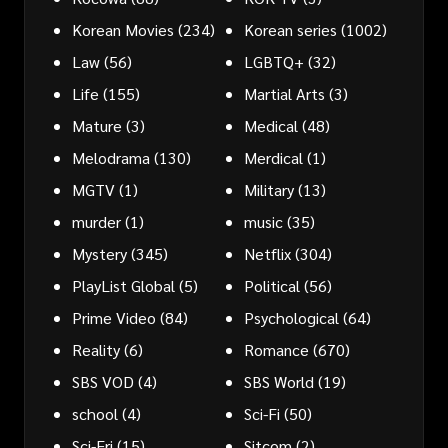
Korean Movies
(234)
Korean series
(1002)
Law
(56)
LGBTQ+
(32)
Life
(155)
Martial Arts
(3)
Mature
(3)
Medical
(48)
Melodrama
(130)
Merdical
(1)
MGTV
(1)
Military
(13)
murder
(1)
music
(35)
Mystery
(345)
Netflix
(304)
PlayList Global
(5)
Political
(56)
Prime Video
(84)
Psychological
(64)
Reality
(6)
Romance
(670)
SBS VOD
(4)
SBS World
(19)
school
(4)
Sci-Fi
(50)
Sci-Fri
(15)
Sitcom
(2)