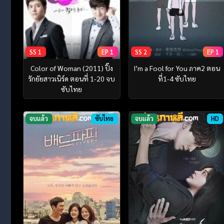
SS 1
EP 1
SS 2
EP 1
Color of Woman (2011) ปิ๊ง
I’m a Fool for You ภาค2 ตอน
รักยัยสาวเนิร์ด ตอนที่ 1-20 จบ
ที่1-4 ซับไทย
ซับไทย
จบแล้ว
ซับไทย
จบแล้ว
HD